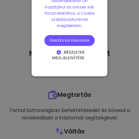
használatával Ön
hozzájárul az összes süti
használatához, a Cookie
szabályzatunknak
megfelelően.
ÖSSZES ELFOGADÁSA
Mit tehetek
miután
-t
RÉSZLETEK
MEGJELENÍTÉSE
vásároltam?
ELENGEDHETETLENÜL
SZÜKSÉGES
TELJESÍTMÉNY
Megtartás
CÉLZÁS
FUNKCIONALITÁS
Tartsd biztonságban befektetésedet és kövesd a
növekedését a Kriptomat segítségével.
Váltás