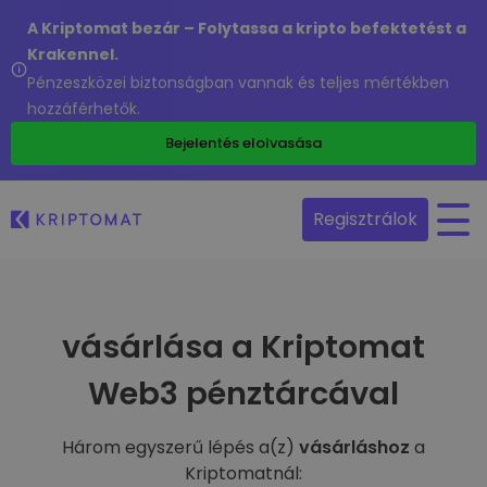
A Kriptomat bezár – Folytassa a kripto befektetést a
Krakennel.
Pénzeszközei biztonságban vannak és teljes mértékben
hozzáférhetők.
Bejelentés elolvasása
Regisztrálok
vásárlása a Kriptomat
Web3 pénztárcával
Három egyszerű lépés a(z)
vásárláshoz
a
Kriptomatnál: