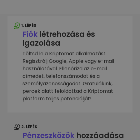
1. LÉPÉS
Fiók
létrehozása és
igazolása
Töltsd le a Kriptomat alkalmazást.
Regisztrálj Google, Apple vagy e-mail
használatával. Ellenőrizd az e-mail
címedet, telefonszámodat és a
személyazonosságodat. Gratulálunk,
percek alatt feloldottad a Kriptomat
platform teljes potenciálját!
2. LÉPÉS
Pénzeszközök
hozzáadása