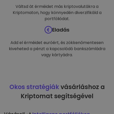
Váltsd át érméidet más kriptovalutákra a
Kriptomaton, hogy könnyedén diverzifikáld a
portfóliódat.
Eladás
Add el érméidet euróért, és zökkenőmentesen
kiveheted a pénzt a kapcsolódó bankszámládra
vagy kártyádra.
Okos stratégiák
vásárláshoz a
Kriptomat segítségével