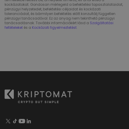
kockázatokat. Gondosan mérlegeld a befektetési tapasztalataidat,
pénzügyi helyzetedet, befektetési céljaidat és kockázati
toleranciádat, és bármilyen befektetés előtt konzultálj független
pénzügyi tanácsadóval. Ez az anyag nem tekinthető pénzügyi
tanácsadásnak. További információkért lásd a
Szolgáltatási
feltételeket
és a
Kockázati figyelmeztetést
.