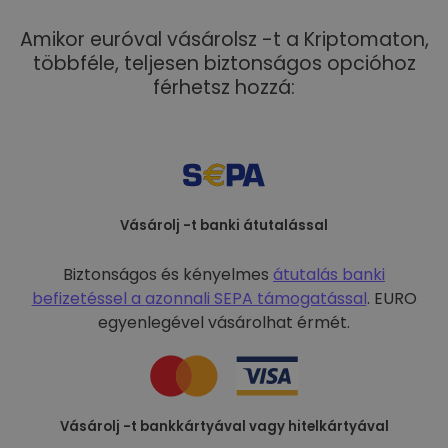
Amikor euróval vásárolsz -t a Kriptomaton,
többféle, teljesen biztonságos opcióhoz
férhetsz hozzá:
Vásárolj -t banki átutalással
Biztonságos és kényelmes
átutalás banki
befizetéssel a
azonnali SEPA támogatással
. EURO
egyenlegével vásárolhat érmét.
Vásárolj -t bankkártyával vagy hitelkártyával