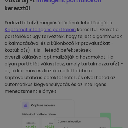
Vásárolj -t
Intelligens portfóliókon
keresztül
Fedezd fel a(z) megvásárlásának lehetőségét a
Kriptomat intelligens portfólióin
keresztül. Ezeket a
portfóliókat úgy tervezték, hogy fejlett algoritmusok
alkalmazásával és a különböző kriptovalutákat -
köztük a(z) -t is - lefedő befektetések
diverzifikálásával optimalizálják a hozamokat. Ha
olyan portfóliót választasz, amely tartalmazza a(z) -
et, akkor más eszközök mellett ebbe a
kriptovalutába is befektethetsz, és élvezheted az
automatikus kiegyensúlyozás és az intelligens
menedzsment előnyeit.