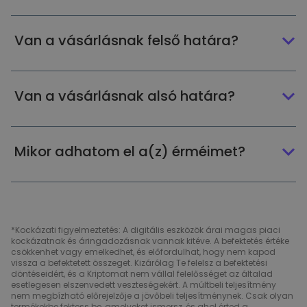
Van a vásárlásnak felső határa?
Van a vásárlásnak alsó határa?
Mikor adhatom el a(z) érméimet?
*Kockázati figyelmeztetés: A digitális eszközök árai magas piaci
kockázatnak és áringadozásnak vannak kitéve. A befektetés értéke
csökkenhet vagy emelkedhet, és előfordulhat, hogy nem kapod
vissza a befektetett összeget. Kizárólag Te felelsz a befektetési
döntéseidért, és a Kriptomat nem vállal felelősséget az általad
esetlegesen elszenvedett veszteségekért. A múltbeli teljesítmény
nem megbízható előrejelzője a jövőbeli teljesítménynek. Csak olyan
termékekbe fektess be, amelyeket ismersz, és ahol érted a