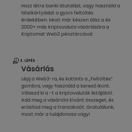
Hozz létre banki átutalást, vagy használd a
hitelkártyádat a gyors feltöltés
érdekében. Most már készen állsz a és
2000+ más kriptovaluta vásárlására a
Kriptomat Web3 pénztárcával.
3. LÉPÉS
Vásárlás
Lépj a Web3-ra, és kattints a „Feltöltés”
gombra, vagy használd a kereső ikont.
Válaszd ki a -t a kriptovaluták listájából.
Add meg a vásárolni kívánt összeget, és
erősítsd meg a tranzakciót. Gratulálunk,
most már a tulajdonosa vagy!