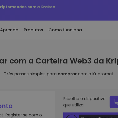
 criptomoedas com a Kraken.
Aprenda
Produtos
Como funciona
er Cripto
KriptoEarn
r com a Carteira Web3 da Kr
onado/s Recentemente
300
Ganhe recompensas com as suas
tokens adicionados à
criptomoedas
mat
Três passos simples para
comprar
com a Kriptomat:
Cofre
eu comprasse 100 euros
Guarde criptomoedas para o seu
s à escolha
futuro
 valeria
ligentes
Compra Recorrente
e investir em
Investimentos regulares
Escolha o dispositivo
programados (DCA)
onta
que utiliza:
iptomat
criptomoedas
t. Registe-se com o