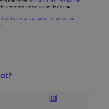
tões bancários,
adicione fundos através de
ria
e compre com o seu saldo de EURO.
 Web3 e encontre aqui as respostas às
es
.
at
?