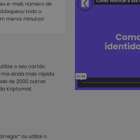
seu e-mail, número de
esbloqueou todo o
Investimentos
ratégia cripto
em meros minutos!
tilize o seu cartão
rma ainda mais rápida.
ais de 2000 outras
da Kriptomat.
regar” ou utilize o