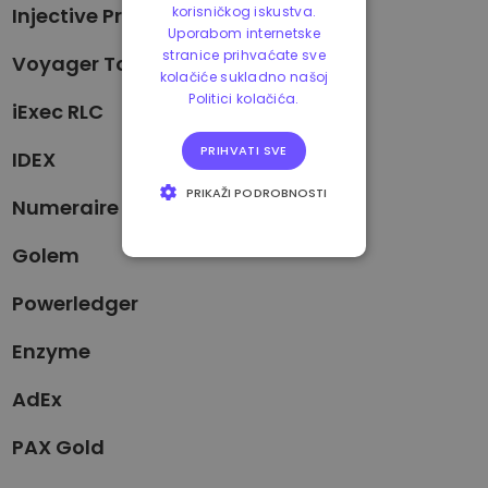
Injective Protocol
korisničkog iskustva.
Uporabom internetske
stranice prihvaćate sve
Voyager Token
kolačiće sukladno našoj
Politici kolačića.
iExec RLC
PRIHVATI SVE
IDEX
PRIKAŽI PODROBNOSTI
Numeraire
NUŽNO POTREBNI
KOLAČIĆI
Golem
IZVEDBA
Powerledger
CILJANOST
Enzyme
FUNKCIONALNOST
AdEx
PAX Gold