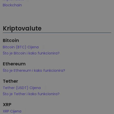
Otkrijte prilike za ulaganje
Blockchain
Analitika portfelja
Pametni uvidi za optimalnu izvedbu
Kriptovalute
Bitcoin
Bitcoin (BTC) Cijena
Što je Bitcoin i kako funkcionira?
Ethereum
Što je Ethereum i kako funkcionira?
Tether
Tether (USDT) Cijena
Što je Tether i kako funkcionira?
XRP
XRP Cijena