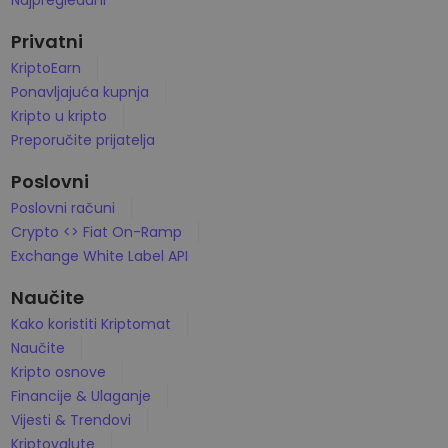
Najpregledani
...danas biste imali
Inteligentni portfelji
Pametno ulaganje u kripto
Privatni
KriptoEarn
Kriptomat novčanik
Ponavljajuća kupnja
Siguran i jednostavan kripto novčanik
Kripto u kripto
Istraživač ulaganja
Preporučite prijatelja
Pronađi svoju kripto strategiju
Poslovni
KriptoEarn
Poslovni računi
Zaradite kripto nagrade
Crypto <> Fiat On-Ramp
Exchange White Label API
Trezor
Uštedite kriptovalute za svoju budućnost
Naučite
Ponavljajuća kupnja
Kako koristiti Kriptomat
Redovita planirana ulaganja (DCA)
Naučite
Kripto osnove
Upozorenja o cijenama
Stalna ažuriranja cijena vaših omiljenih tokena
Financije & Ulaganje
Vijesti & Trendovi
Istražite sredstva
Kriptovalute