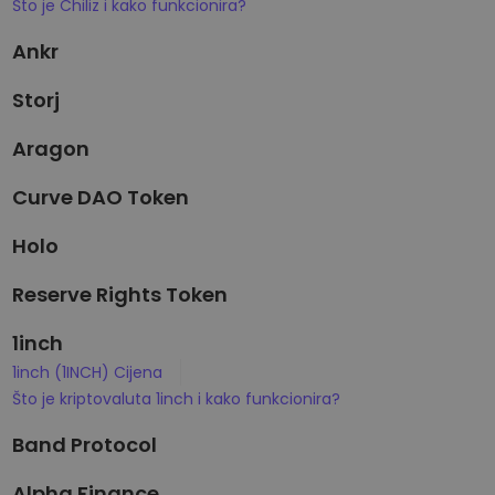
Što je Chiliz i kako funkcionira?
Ankr
Storj
Aragon
Curve DAO Token
Holo
Reserve Rights Token
1inch
1inch (1INCH) Cijena
Što je kriptovaluta 1inch i kako funkcionira?
Band Protocol
Alpha Finance