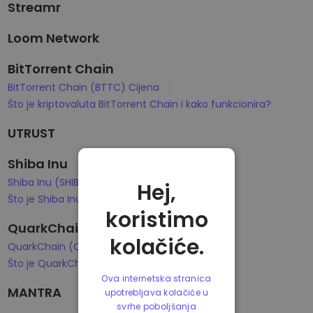
Streamr
Loom Network
BitTorrent Chain
BitTorrent Chain (BTTC) Cijena
Što je kriptovaluta BitTorrent Chain i kako funkcionira?
UTRUST
Shiba Inu
Shiba Inu (SHIB) Cijena
Hej,
Što je Shiba Inu i kako funkcionira?
koristimo
QuarkChain
kolačiće.
QuarkChain (QKC) Cijena
Što je QuarkChain i kako funkcionira?
Ova internetska stranica
MANTRA
upotrebljava kolačiće u
svrhe poboljšanja