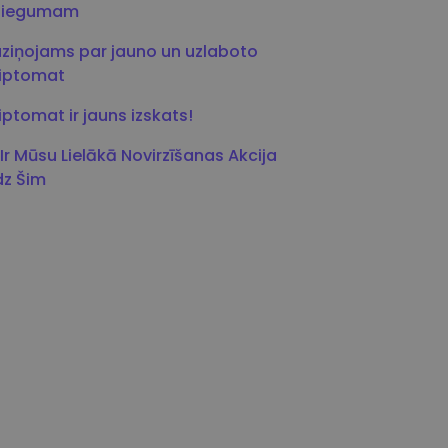
niegumam
ziņojams par jauno un uzlaboto
riptomat
iptomat ir jauns izskats!
 Ir Mūsu Lielākā Novirzīšanas Akcija
dz Šim