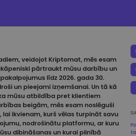
adiem, veidojot Kriptomat, mēs esam
kāpeniski pārtraukt mūsu darbību un
 pakalpojumus līdz 2026. gada 30.
r droši un pieejami izņemšanai. Un tā kā
ka mūsu atbildība pret klientiem
arbības beigām, mēs esam noslēguši
SA
 lai ikvienam, kurš vēlas turpināt savu
ļojumu, nodrošinātu platformu, ar kuru
Po
su dibināšanas un kurai pilnībā
ta