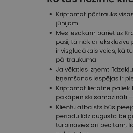
Kriptomat pārtrauks visas
jūnijam
Mēs iesakām pāriet uz Kra
paši, tā nāk ar ekskluzīv
ir visgludākais veids, kā 
pārtraukuma
Ja vēlaties izņemt līdzekļu
izņemšanas iespējas ir p
Kriptomat lietotne paliek 
pakāpeniski samazināti — 
Klientu atbalsts būs pie
periodu līdz augusta beig
turpināsies arī pēc tam, lī