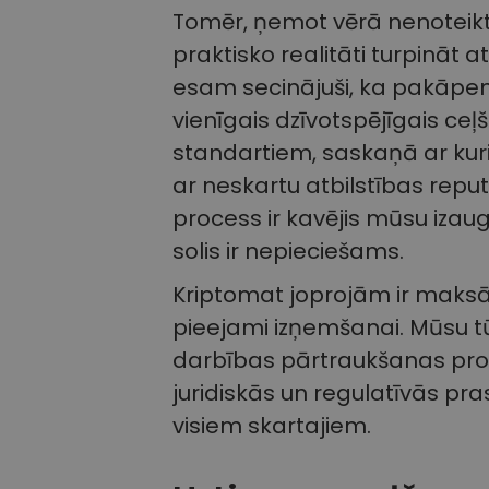
Tomēr, ņemot vērā nenoteikt
praktisko realitāti turpināt 
esam secinājuši, ka pakāpen
vienīgais dzīvotspējīgais ceļ
standartiem, saskaņā ar kur
ar neskartu atbilstības reput
process ir kavējis mūsu izau
solis ir nepieciešams.
Kriptomat joprojām ir maksātsp
pieejami izņemšanai. Mūsu tūl
darbības pārtraukšanas proce
juridiskās un regulatīvās pr
visiem skartajiem.