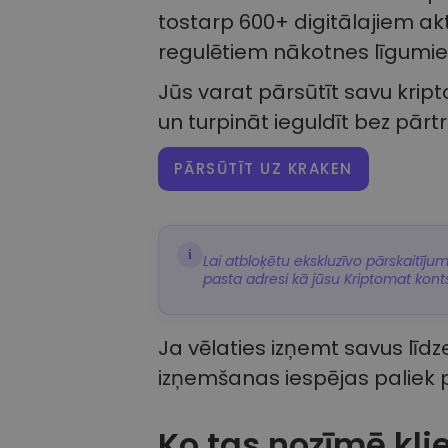
tostarp 600+ digitālajiem ak
regulētiem nākotnes līgumie
Jūs varat pārsūtīt savu kript
un turpināt ieguldīt bez pār
PĀRSŪTĪT UZ KRAKEN
i
Lai atbloķētu ekskluzīvo pārskaitīju
pasta adresi kā jūsu Kriptomat kont
Ja vēlaties izņemt savus līdzek
izņemšanas iespējas paliek p
Ko tas nozīmē kli