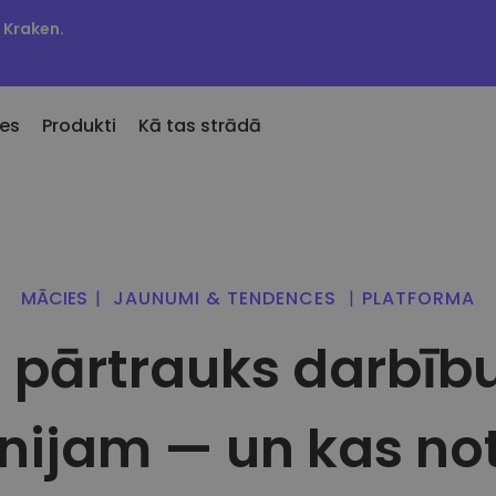
r Kraken.
es
Produkti
Kā tas strādā
KriptoEarn
Brī
kko Pievienotie
to
Nopelniet atlīdzību par savu
Jūsu
sen Kriptomat pievienotie žetoni
 kriptovalūtas
kriptovalūtu
atja
MĀCIES
|
JAUNUMI & TENDENCES
|
PLATFORMA
 es būtu nopircis 100 €
Seifs
Aktī
rtībā…
u pāru
 pārtrauks darbību 
Uzkrājiet kriptovalūtu nākotnei
Atklā
šodien vērtība būtu
Atkārtotie pirkumi
Port
t
Regulāri plānotie ieguldījumi (DCA)
Vied
nijam — un kas not
ptovalūtu maks