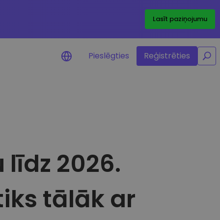
/
Lasīt paziņojumu
Pieslēgties
Reģistrēties
dinājumi par cenām
 iecienītāko žetonu cenu
uninājumi reāllaikā
vi
līdz 2026.
jiet investīciju iespējas
feļa analīze
as atziņas optimālai veiktspējai
iks tālāk ar