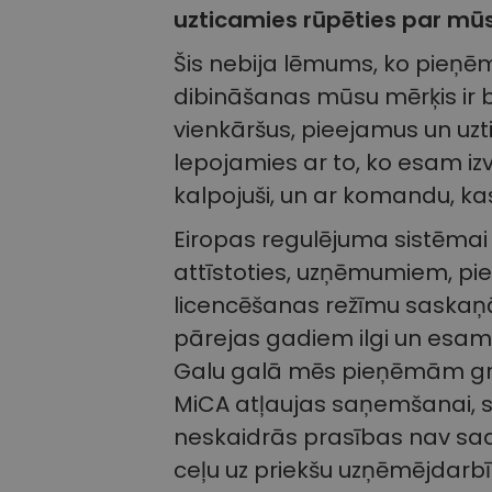
uzticamies rūpēties par mūs
Šis nebija lēmums, ko pieņē
dibināšanas mūsu mērķis ir bi
vienkāršus, pieejamus un uzt
lepojamies ar to, ko esam izv
kalpojuši, un ar komandu, ka
Eiropas regulējuma sistēmai
attīstoties, uzņēmumiem, pie
licencēšanas režīmu saskaņā
pārejas gadiem ilgi un esam i
Galu galā mēs pieņēmām gr
MiCA atļaujas saņemšanai, s
neskaidrās prasības nav sad
ceļu uz priekšu uzņēmējdarbī