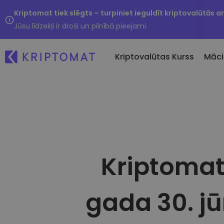
Kriptomat tiek slēgts – turpiniet ieguldīt kriptovalūtās a
Jūsu līdzekļi ir droši un pilnībā pieejami.
Kriptovalūtas Kurss
Māci
Ti
Visas cenas
Pirkt un pārdot krip
Ne
Vairāk nekā 300 kriptovalūtu
Pērciet vairāk nekā 300
Ja
Kripto maiņa
Lielākie Ieguvēji un Zaudētāji
vē
Vairāk nekā 1000 valūt
Atrodiet investīciju iespējas
Kriptomat
...
iespējas
Inteliģentie portfeļi
Gudrs veids, kā investē
kriptovalūtās
gada 30. jū
Kriptomat Maks
Drošs un vienkāršs kri