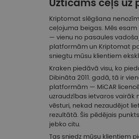
Uzticams ceļš uz 
Kriptomat slēgšana nenozīmē
ceļojuma beigas. Mēs esam n
— vienu no pasaules vadoša
platformām un Kriptomat pa
sniegtu mūsu klientiem eksk
Kraken piedāvā visu, ko pied
Dibināta 2011. gadā, tā ir vi
platformām — MiCAR licencēt
uzraudzības ietvaros vairāk n
vēsturi, nekad nezaudējot li
rezultātā. Šis pēdējais punkt
jebko citu.
Tas sniedz mūsu klientiem pi