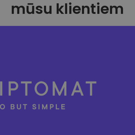
mūsu klientiem
ēģiju