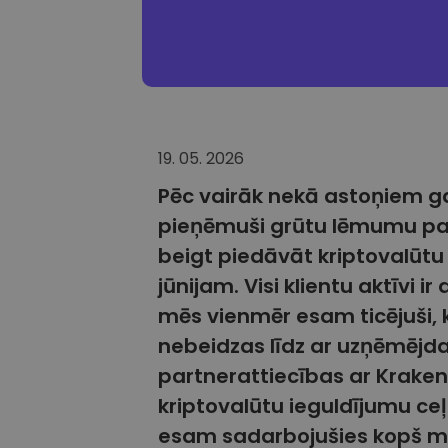
19. 05. 2026
Pēc vairāk nekā astoņiem g
pieņēmuši grūtu lēmumu pa
beigt piedāvāt kriptovalūtu
jūnijam. Visi klientu aktīvi i
mēs vienmēr esam ticējuši, 
nebeidzas līdz ar uzņēmējd
partnerattiecības ar Kraken,
kriptovalūtu ieguldījumu ce
esam sadarbojušies kopš mū