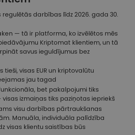
 regulētās darbības līdz 2026. gada 30.
ken — tā ir platforma, ko izvēlētos mēs
u piedāvājumu Kriptomat klientiem, un tā
turpināt savus ieguldījumus bez
s tieši, visas EUR un kriptovalūtu
ieejamas jau tagad
funkcionāla, bet pakalpojumi tiks
visas izmaiņas tiks paziņotas iepriekš
ejams visu darbības pārtraukšanas
ām. Manuāla, individuāla palīdzība
dz visas klientu saistības būs