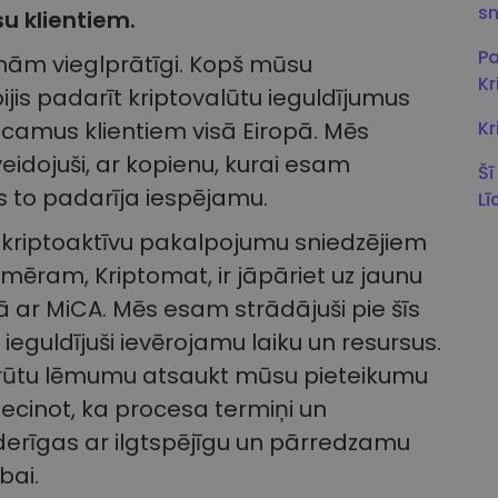
s
u klientiem.
Pa
mām vieglprātīgi. Kopš mūsu
K
jis padarīt kriptovalūtu ieguldījumus
icamus klientiem visā Eiropā. Mēs
Kr
eidojuši, ar kopienu, kurai esam
Šī
s to padarīja iespējamu.
Lī
 kriptoaktīvu pakalpojumu sniedzējiem
mēram, Kriptomat, ir jāpāriet uz jaunu
 ar MiCA. Mēs esam strādājuši pie šīs
eguldījuši ievērojamu laiku un resursus.
ūtu lēmumu atsaukt mūsu pieteikumu
ecinot, ka procesa termiņi un
erīgas ar ilgtspējīgu un pārredzamu
bai.