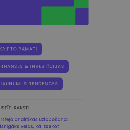
KRIPTO PAMATI
FINANSES & INVESTĪCIJAS
JAUNUMI & TENDENCES
ISTĪTI RAKSTI
rtfeļa analītikas uzlabošana:
isnīgāks veids, kā izsekot