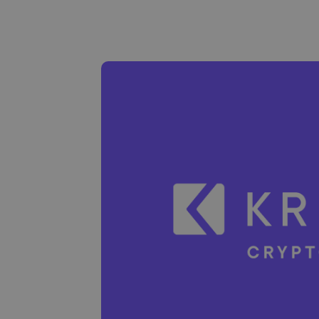
Ieguldījumu palīgs
Atrodi savu kripto strat