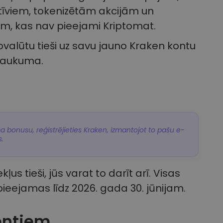
tīviem, tokenizētām akcijām un
m, kas nav pieejami Kriptomat.
ovalūtu tieši uz savu jauno Kraken kontu
traukuma.
ma bonusu, reģistrējieties Kraken, izmantojot to pašu e-
s.
ļus tieši, jūs varat to darīt arī. Visas
ieejamas līdz 2026. gada 30. jūnijam.
entiem