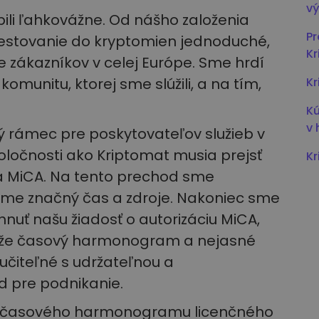
vý
ili ľahkovážne. Od nášho založenia
Pr
vestovanie do kryptomien jednoduché,
K
 zákazníkov v celej Európe. Sme hrdí
omunitu, ktorej sme slúžili, a na tím,
Kr
Kú
v 
 rámec pre poskytovateľov služieb v
poločnosti ako Kriptomat musia prejsť
Kr
ľa MiCA. Na tento prechod sme
 sme značný čas a zdroje. Nakoniec sme
ahnuť našu žiadosť o autorizáciu MiCA,
, že časový harmonogram a nejasné
učiteľné s udržateľnou a
d pre podnikanie.
o časového harmonogramu licenčného