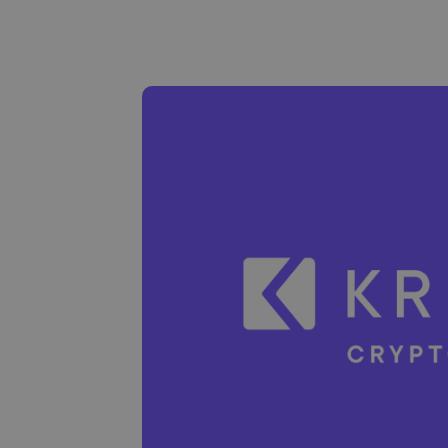
Investičný prieskumník
Nájdi svoju krypto stratégiu