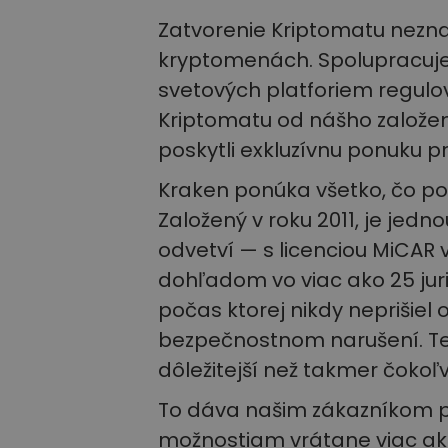
Zatvorenie Kriptomatu nezna
kryptomenách. Spolupracuj
svetových platforiem regul
Kriptomatu od nášho založe
poskytli exkluzívnu ponuku p
Kraken ponúka všetko, čo pon
Založený v roku 2011, je jedn
odvetví — s licenciou MiCAR
dohľadom vo viac ako 25 juri
počas ktorej nikdy neprišiel 
bezpečnostnom narušení. Te
dôležitejší než takmer čokoľv
To dáva našim zákazníkom p
možnostiam vrátane viac ako