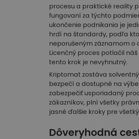
procesu a praktické realit
fungovaní za týchto podmien
ukončenie podnikania je jed
hrdí na štandardy, podľa kt
neporušeným záznamom o dod
Licenčný proces potlačil náš
tento krok je nevyhnutný.
Kriptomat zostáva solventný 
bezpečí a dostupné na výber
zabezpečiť usporiadaný proce
zákazníkov, plní všetky práv
jasné ďalšie kroky pre všetk
Dôveryhodná ces