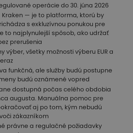
regulované operácie do 30. júna 2026
raken — je to platforma, ktorú by
prichádza s exkluzívnou ponukou pre
e to najplynulejší spôsob, ako udržať
bez prerušenia
y výber, všetky možnosti výberu EUR a
teraz
áva funkčná, ale služby budú postupne
zmeny budú oznámené vopred
tane dostupná počas celého obdobia
onca augusta. Manuálna pomoc pre
pokračovať aj po tom, kým nebudú
 voči zákazníkom
né právne a regulačné požiadavky