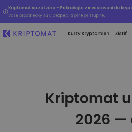
Kriptomat sa zatvára – Pokračujte v investovaní do kryp
Vaše prostriedky sú v bezpečí a plne prístupné.
Kurzy Kryptomien
Zistiť
Po
Všetky ceny
Nákup a predaj kryptom
No
Viac ako 300+ kryptomien
Nakúpte viac ako 300 krypto
Čo
Top Rastúce a Klesajúce
Zmena kryptomien
..
Nájdite investičné príležitosti
Kriptomat u
Viac ako 1 000 párovov
Inteligentné portfóliá
Inteligentný spôsob investo
kryptomien
2026 — 
Kriptomat Peňaženka
Bezpečná a jednoduchá kry
peňaženka