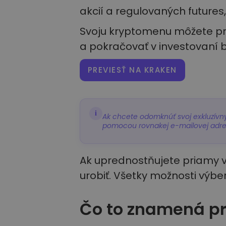
akcií a regulovaných futures
Svoju kryptomenu môžete pr
a pokračovať v investovaní b
PREVIESŤ NA KRAKEN
i
Ak chcete odomknúť svoj exkluzívny
pomocou rovnakej e-mailovej adresy
Ak uprednostňujete priamy v
urobiť. Všetky možnosti výbe
Čo to znamená pr