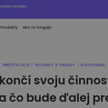
tomien s Kraken.
Produkty
Ako to funguje
Upozorne
sledné pridané
ien
KriptoEarn
Aktualizov
vo pridané tokeny do Kriptomatu
mien
Získajte odmeny za svoje krypto
obľúbenýc
PREČÍTAJTE SI
|
NOVINKY A TRENDY
|
PLATFORMA
Trezor
 ak by som kúpil za 100€…
Preskúma
Odložte si kryptomeny pre svoju
.dnes by mal hodnotu
končí svoju činnosť
Objavte inv
budúcnosť
Opakovaný nákup
Analýza 
vania do
Pravidelné plánované investície
Inteligent
(DCA)
výkon
a čo bude ďalej pr
pto