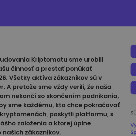
budovania Kriptomatu sme urobili
ašu činnosť a prestať ponúkať
26. Všetky aktíva zákazníkov sú v
. A pretože sme vždy verili, že naša
kom nekončí so skončením podnikania,
aby sme každému, kto chce pokračovať
SÚ
v kryptomenách, poskytli platformu, s
šho založenia a ktorej úplne
Vy
 našich zákazníkov.
Sp