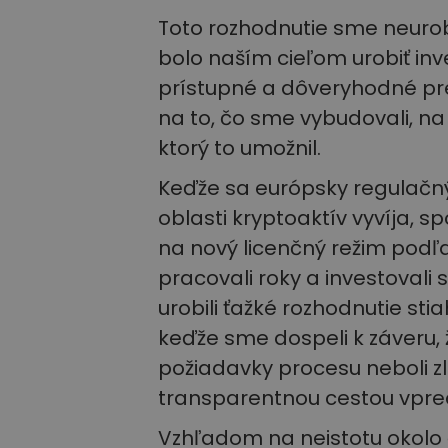
Toto rozhodnutie sme neurob
bolo naším cieľom urobiť in
prístupné a dôveryhodné pre
na to, čo sme vybudovali, na k
ktorý to umožnil.
Keďže sa európsky regulačný
oblasti kryptoaktív vyvíja, s
na nový licenčný režim pod
pracovali roky a investovali
urobili ťažké rozhodnutie sti
keďže sme dospeli k záveru
požiadavky procesu neboli zl
transparentnou cestou vpre
Vzhľadom na neistotu okol