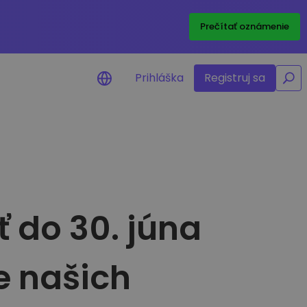
/
Prečítať oznámenie
Prihláška
Registruj sa
nia na cenu
ané ceny vašich
h tokenov v reálnom čase
ť aktíva
 do 30. júna
estičné príležitosti
portfólia
né poznatky pre optimálny
e našich