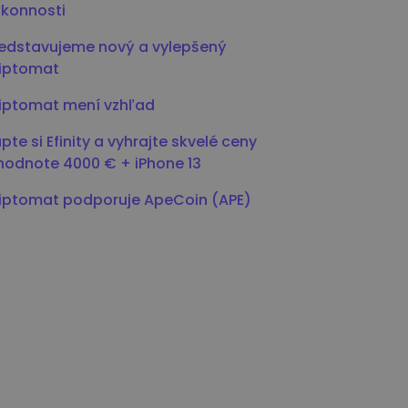
konnosti
edstavujeme nový a vylepšený
riptomat
iptomat mení vzhľad
pte si Efinity a vyhrajte skvelé ceny
hodnote 4000 € + iPhone 13
iptomat podporuje ApeCoin (APE)