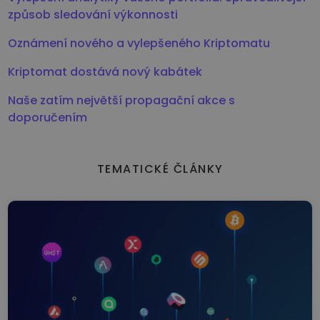
způsob sledování výkonnosti
Oznámení nového a vylepšeného Kriptomatu
Kriptomat dostává nový kabátek
Naše zatím největší propagační akce s
doporučením
TEMATICKÉ ČLÁNKY