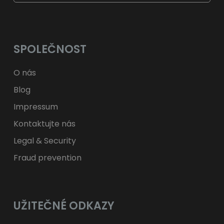
$
USD
fr.
CHF
лв.
BGN
kr
NOK
Kč
CZK
L
RON
SPOLEČNOST
ft
HUF
kr.
DKK
zł
PLN
O nás
Blog
Impressum
Kontaktujte nás
Legal & Security
Fraud prevention
UŽITEČNÉ ODKAZY