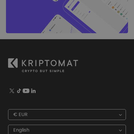
€
EUR
€
EUR
kr
SEK
English