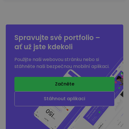
Spravujte své portfolio –
ať už jste kdekoli
Použijte naši webovou stránku nebo si
stáhněte naši bezpečnou mobilní aplikaci.
Začněte
Stáhnout aplikaci