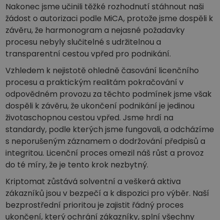
Nakonec jsme učinili těžké rozhodnutí stáhnout naši
žádost o autorizaci podle MiCA, protože jsme dospěli k
závěru, že harmonogram a nejasné požadavky
procesu nebyly slučitelné s udržitelnou a
transparentní cestou vpřed pro podnikání.
Vzhledem k nejistotě ohledně časování licenčního
procesu a praktickým realitám pokračování v
odpovědném provozu za těchto podmínek jsme však
dospěli k závěru, že ukončení podnikání je jedinou
životaschopnou cestou vpřed. Jsme hrdí na
standardy, podle kterých jsme fungovali, a odcházíme
s neporušeným záznamem o dodržování předpisů a
integritou. Licenční proces omezil náš růst a provoz
do té míry, že je tento krok nezbytný.
Kriptomat zůstává solventní a veškerá aktiva
zákazníků jsou v bezpečí a k dispozici pro výběr. Naší
bezprostřední prioritou je zajistit řádný proces
ukončení, který ochrání zákazníky, splní všechny