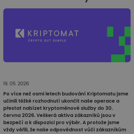
...dnes bych měl/a
Inteligentní portfolia
Chytrý způsob investování do krypta
Kriptomat peněženka
Bezpečná a jednoduchá krypto peněženka
Průzkumník investic
Najdi svou krypto strategii
KriptoEarn
Získejte za své krypto odměny
Trezor
Spořte si krypto pro svou budoucnost
19. 05. 2026
Po více než osmi letech budování Kriptomatu jsme
Opakovaný nákup
Pravidelné investice („DCA“)
učinili těžké rozhodnutí ukončit naše operace a
přestat nabízet kryptoměnové služby do 30.
Upozornění na cenu
června 2026. Veškerá aktiva zákazníků jsou v
Aktualizace cen vašich oblíbených tokenů v reálném čase
bezpečí a k dispozici pro výběr. A protože jsme
vždy věřili, že naše odpovědnost vůči zákazníkům
Objevte aktiva