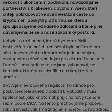
Objevte investiční příležitosti
nekončí s ukončením podnikání, navázali jsme
partnerství s Krakenem, abychom všem, kteří
Analýza portfolia
chtějí pokračovat ve své investiční cestě do
Chytré poznatky pro ideální výkonnost
kryptoměn, poskytli platformu, se kterou
spolupracujeme od našeho založení a které plně
důvěřujeme, že se o naše zákazníky postará.
Nebylo to rozhodnutí, které bychom učinili
lehkovážně. Od našeho založení bylo naším cílem
učinit investování do kryptoměn jednoduchým,
dostupným a důvěryhodným pro zákazníky po celé
Evropě. Jsme hrdí na to, co jsme vybudovali, na
komunitu, které jsme sloužili, a na tým, který to
umožnil.
S vývojem evropského regulačního rámce pro
poskytovatele služeb v oblasti kryptoaktiv musí
společnosti jako Kriptomat přejít na nový licenční
režim podle MiCA. Na tento přechod jsme pracovali
roky a investovali jsme značné množství času a zdrojů.