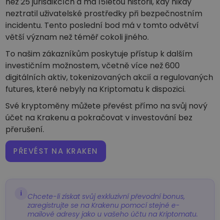
než 25 jurisdikcích a má 15letou historii, kdy nikdy
neztratil uživatelské prostředky při bezpečnostním
incidentu. Tento poslední bod má v tomto odvětví
větší význam než téměř cokoli jiného.
To našim zákazníkům poskytuje přístup k dalším
investičním možnostem, včetně více než 600
digitálních aktiv, tokenizovaných akcií a regulovaných
futures, které nebyly na Kriptomatu k dispozici.
Své kryptoměny můžete převést přímo na svůj nový
účet na Krakenu a pokračovat v investování bez
přerušení.
PŘEVÉST NA KRAKEN
i
Chcete-li získat svůj exkluzivní převodní bonus,
zaregistrujte se na Krakenu pomocí stejné e-
mailové adresy jako u vašeho účtu na Kriptomatu.