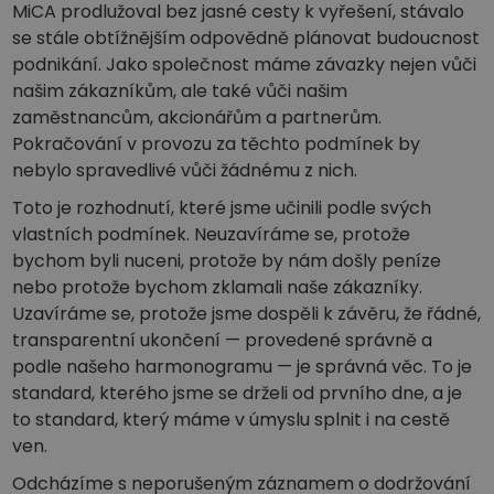
MiCA prodlužoval bez jasné cesty k vyřešení, stávalo
se stále obtížnějším odpovědně plánovat budoucnost
podnikání. Jako společnost máme závazky nejen vůči
našim zákazníkům, ale také vůči našim
zaměstnancům, akcionářům a partnerům.
Pokračování v provozu za těchto podmínek by
nebylo spravedlivé vůči žádnému z nich.
Toto je rozhodnutí, které jsme učinili podle svých
vlastních podmínek. Neuzavíráme se, protože
bychom byli nuceni, protože by nám došly peníze
nebo protože bychom zklamali naše zákazníky.
Uzavíráme se, protože jsme dospěli k závěru, že řádné,
transparentní ukončení — provedené správně a
podle našeho harmonogramu — je správná věc. To je
standard, kterého jsme se drželi od prvního dne, a je
to standard, který máme v úmyslu splnit i na cestě
ven.
Odcházíme s neporušeným záznamem o dodržování