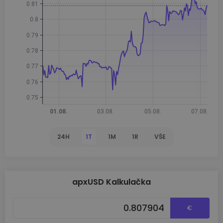
24H
1T
1M
1R
VŠE
apxUSD Kalkulačka
€