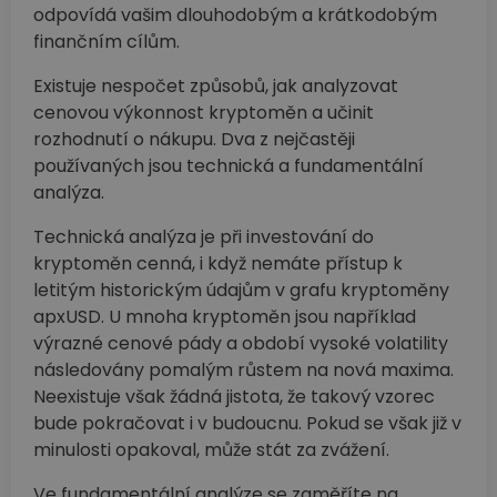
odpovídá vašim dlouhodobým a krátkodobým
finančním cílům.
Existuje nespočet způsobů, jak analyzovat
cenovou výkonnost kryptoměn a učinit
rozhodnutí o nákupu. Dva z nejčastěji
používaných jsou technická a fundamentální
analýza.
Technická analýza je při investování do
kryptoměn cenná, i když nemáte přístup k
letitým historickým údajům v grafu kryptoměny
apxUSD. U mnoha kryptoměn jsou například
výrazné cenové pády a období vysoké volatility
následovány pomalým růstem na nová maxima.
Neexistuje však žádná jistota, že takový vzorec
bude pokračovat i v budoucnu. Pokud se však již v
minulosti opakoval, může stát za zvážení.
Ve fundamentální analýze se zaměříte na