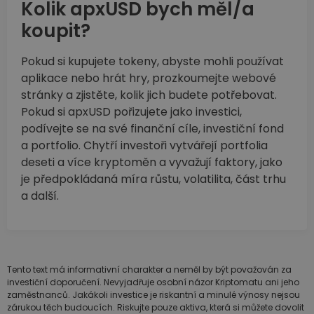
Kolik apxUSD bych měl/a
koupit?
Pokud si kupujete tokeny, abyste mohli používat
aplikace nebo hrát hry, prozkoumejte webové
stránky a zjistěte, kolik jich budete potřebovat.
Pokud si apxUSD pořizujete jako investici,
podívejte se na své finanční cíle, investiční fond
a portfolio. Chytří investoři vytvářejí portfolia
deseti a více kryptoměn a vyvažují faktory, jako
je předpokládaná míra růstu, volatilita, část trhu
a další.
Tento text má informativní charakter a neměl by být považován za
investiční doporučení. Nevyjadřuje osobní názor Kriptomatu ani jeho
zaměstnanců. Jakákoli investice je riskantní a minulé výnosy nejsou
zárukou těch budoucích. Riskujte pouze aktiva, která si můžete dovolit