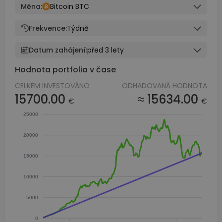
Měna:
Bitcoin BTC
Frekvence:
Týdně
Datum zahájení:
před 3 lety
Hodnota portfolia v čase
CELKEM INVESTOVÁNO
ODHADOVANÁ HODNOTA
15700.00
≈ 15634.00
€
€
25000
20000
15000
10000
5000
0