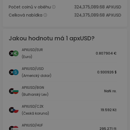
Počet coinů v oběhu
324,375,089.68 APXUSD
Celková nabídka
324,375,089.68 APXUSD
Jakou hodnotu má 1 apxUSD?
APXUSD/EUR
0.807904 €
(Euro)
APXUSD/USD
0.930926 $
(Americký dolar)
APXUSD/BGN
NaN лв.
(Bulharský Lev)
APXUSD/CZK
19.592 Kč
(Česká koruna)
APXUSD/HUF
295.271 ft