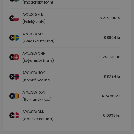
(maďarský forint)
APXUSD/PLN
3.476216 zł
(Polský zlotý)
APXUSD/SEK
8.8604 kr
(švédská koruna)
APXUSD/CHF
0.756516 fr.
(švýcarský frank)
APXUSD/NOK
8.8794 kr
(norská koruna)
APXUSD/RON
4.245912 L
(Rumunský Leu)
APXUSD/DKK
6.0398 kr.
(dánská koruna)