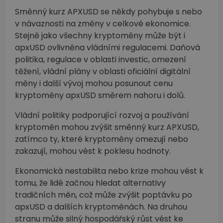
Směnný kurz APXUSD se někdy pohybuje s nebo
v návaznosti na změny v celkové ekonomice.
Stejně jako všechny kryptoměny může být i
apxUSD ovlivněna vládními regulacemi. Daňová
politika, regulace v oblasti investic, omezení
těžení, vládní plány v oblasti oficiální digitální
měny i další vývoj mohou posunout cenu
kryptoměny apxUSD směrem nahoru i dolů.
Vládní politiky podporující rozvoj a používání
kryptoměn mohou zvýšit směnný kurz APXUSD,
zatímco ty, které kryptoměny omezují nebo
zakazují, mohou vést k poklesu hodnoty.
Ekonomická nestabilita nebo krize mohou vést k
tomu, že lidé začnou hledat alternativy
tradičních měn, což může zvýšit poptávku po
apxUSD a dalších kryptoměnách. Na druhou
stranu může silný hospodářský růst vést ke