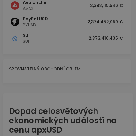
Avalanche
2,393,115,546 €
AVAX
PayPal USD
2,374,452,059 €
PYUSD
Sui
2,373,410,435 €
SUI
SROVNATELNÝ OBCHODNÍ OBJEM
Dopad celosvětových
ekonomických událostí na
cenu apxUSD