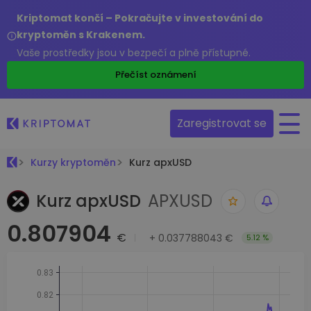
Kriptomat končí – Pokračujte v investování do
kryptoměn s Krakenem.
Vaše prostředky jsou v bezpečí a plně přístupné.
Přečíst oznámení
Zaregistrovat se
Kurzy kryptoměn
Kurz apxUSD
Kurz apxUSD
APXUSD
0.807904
€
+
0.037788043 €
5.12 %