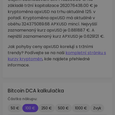
základě tržní kapitalizace 262076438.00 € je
kryptoměna apxUSD na trhu aktuálně 125. v
pořadí. Kryptoměna apxUSD má aktuálně v
oběhu 324375089.68 APXUSD mincí. Nejvyšší
zaznamenaný kurz apxUSD je 0.881887 €. A
nejnižší zaznamenaný kurz APXUSD je 0.629121 €.
Jak pohyby ceny apxUSD korelují s tržními
trendy? Podívejte se na naši
kompletní stránku s
kurzy kryptoměn
, kde najdete přehledné
informace.
Bitcoin DCA kalkulačka
Částka nákupu:
50 €
100 €
250 €
500 €
1000 €
Zvyk