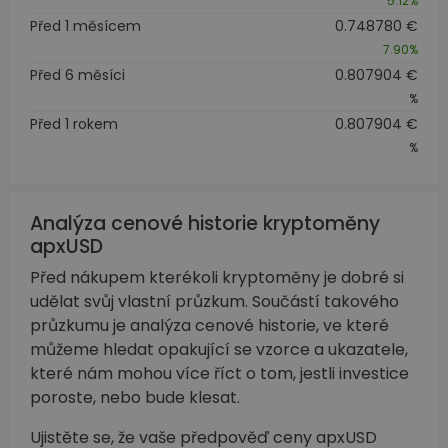
5.12%
Před 1 měsícem
0.748780 €
7.90%
Před 6 měsíci
0.807904 €
%
Před 1 rokem
0.807904 €
%
Analýza cenové historie kryptoměny
apxUSD
Před nákupem kterékoli kryptoměny je dobré si
udělat svůj vlastní průzkum. Součástí takového
průzkumu je analýza cenové historie, ve které
můžeme hledat opakující se vzorce a ukazatele,
které nám mohou více říct o tom, jestli investice
poroste, nebo bude klesat.
Ujistěte se, že vaše předpověď ceny apxUSD