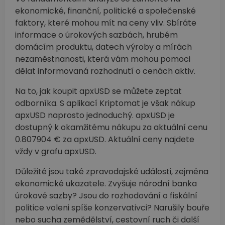
ekonomické, finanční, politické a společenské
faktory, které mohou mít na ceny vliv. Sbíráte
informace o úrokových sazbách, hrubém
domácím produktu, datech výroby a mírách
nezaměstnanosti, která vám mohou pomoci
dělat informovaná rozhodnutí o cenách aktiv.
Na to, jak koupit apxUSD se můžete zeptat
odborníka. S aplikací Kriptomat je však nákup
apxUSD naprosto jednoduchý. apxUSD je
dostupný k okamžitému nákupu za aktuální cenu
0.807904 € za apxUSD. Aktuální ceny najdete
vždy v grafu apxUSD.
Důležité jsou také zpravodajské události, zejména
ekonomické ukazatele. Zvyšuje národní banka
úrokové sazby? Jsou do rozhodování o fiskální
politice voleni spíše konzervativci? Narušily bouře
nebo sucha zemědělství, cestovní ruch či další