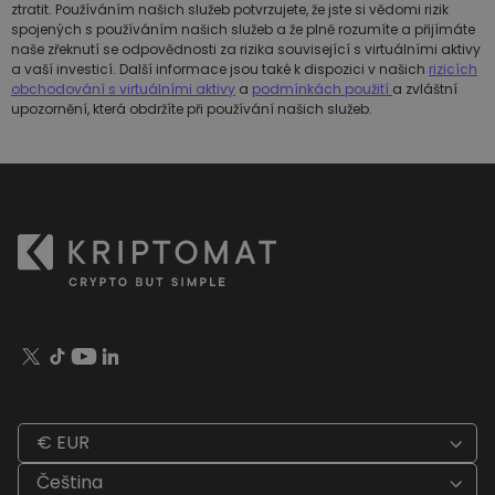
ztratit. Používáním našich služeb potvrzujete, že jste si vědomi rizik
spojených s používáním našich služeb a že plně rozumíte a přijímáte
naše zřeknutí se odpovědnosti za rizika související s virtuálními aktivy
a vaší investicí. Další informace jsou také k dispozici v našich
rizicích
obchodování s virtuálními aktivy
a
podmínkách použití
a zvláštní
upozornění, která obdržíte při používání našich služeb.
€ EUR
Čeština