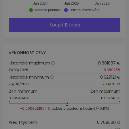
Jan 2024
Jan 2025
Jan 2026
Hodnota portfolia
Celkem investováno
Koupit Bitcoin
VÝKONNOST CENY
Historické maximum
0.881887 €
13/03/2026
-8.38925%
Historické minimum
0.629121 €
26/06/2026
28.41788%
24h minimum
24h maximum
0.799404 €
0.815748 €
-0.0008521864 €
pokles v poslední hodině (-0.11%)
Před 1 týdnem
0.768560 €