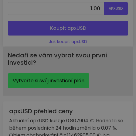
APXUSD
Koupit apxUSD
Jak koupit apxUSD
Nedaří se vám vybrat svou první
investici?
Vytvořte si svůj investiční plán
apxUSD přehled ceny
Aktuální apxUSD kurz je 0.807904 €. Hodnota se
během posledních 24 hodin změnila o 0.07 %.
Objem obchodování činí 1462905.00 €. Na