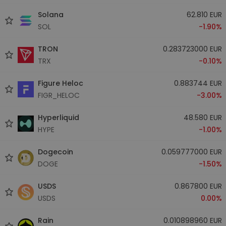
Solana
62.810 EUR
SOL
-1.90%
TRON
0.283723000 EUR
TRX
-0.10%
Figure Heloc
0.883744 EUR
FIGR_HELOC
-3.00%
Hyperliquid
48.580 EUR
HYPE
-1.00%
Dogecoin
0.059777000 EUR
DOGE
-1.50%
USDS
0.867800 EUR
USDS
0.00%
Rain
0.010898960 EUR