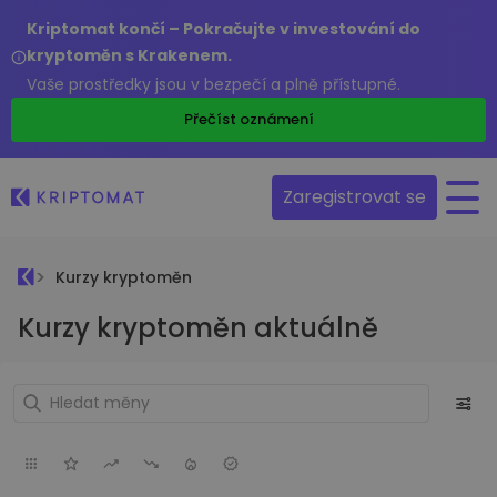
Kriptomat končí – Pokračujte v investování do
kryptoměn s Krakenem.
Vaše prostředky jsou v bezpečí a plně přístupné.
Přečíst oznámení
Zaregistrovat se
Kurzy kryptoměn
Kurzy kryptoměn aktuálně