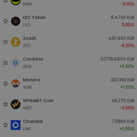
RAIN
-0.10%
LEO Token
8.4700 EUR
LEO
0.00%
Zcash
430.460 EUR
ZEC
-4.20%
Cardano
0.173641000 EUR
ADA
+5.60%
Monero
320.160 EUR
XMR
+1.00%
WhiteBIT Coin
48.270 EUR
WBT
-0.50%
Chainlink
7.0900 EUR
LINK
+0.50%