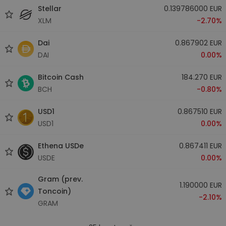
Stellar
0.139786000 EUR
XLM
-2.70%
Dai
0.867902 EUR
DAI
0.00%
Bitcoin Cash
184.270 EUR
BCH
-0.80%
USD1
0.867510 EUR
USD1
0.00%
Ethena USDe
0.867411 EUR
USDE
0.00%
Gram (prev.
1.190000 EUR
Toncoin)
-2.10%
GRAM