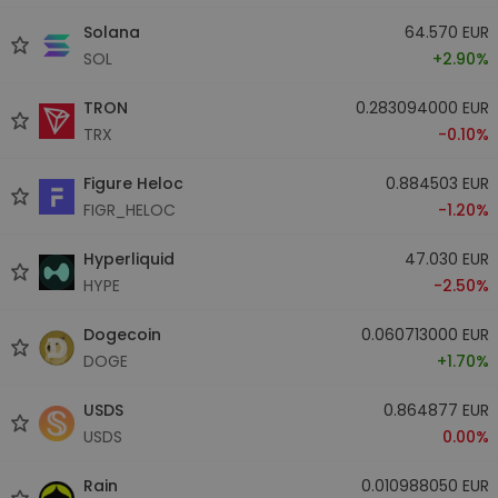
Solana
64.570 EUR
SOL
+2.90%
TRON
0.283094000 EUR
TRX
-0.10%
Figure Heloc
0.884503 EUR
FIGR_HELOC
-1.20%
Hyperliquid
47.030 EUR
HYPE
-2.50%
Dogecoin
0.060713000 EUR
DOGE
+1.70%
USDS
0.864877 EUR
USDS
0.00%
Rain
0.010988050 EUR