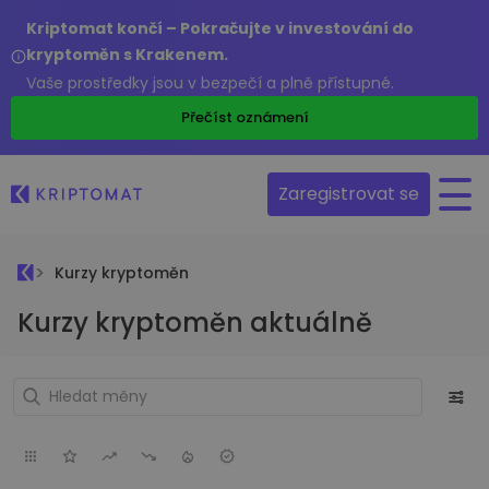
Kriptomat končí – Pokračujte v investování do
kryptoměn s Krakenem.
Vaše prostředky jsou v bezpečí a plně přístupné.
Přečíst oznámení
Zaregistrovat se
Kurzy kryptoměn
Kurzy kryptoměn aktuálně