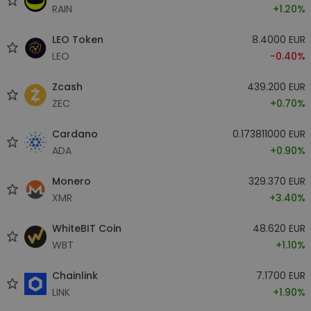
RAIN
+1.20%
LEO Token
8.4000 EUR
LEO
-0.40%
Zcash
439.200 EUR
ZEC
+0.70%
Cardano
0.173811000 EUR
ADA
+0.90%
Monero
329.370 EUR
XMR
+3.40%
WhiteBIT Coin
48.620 EUR
WBT
+1.10%
Chainlink
7.1700 EUR
LINK
+1.90%