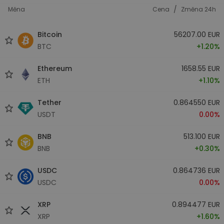
/
Měna
Cena
Změna 24h
Bitcoin
56207.00 EUR
BTC
+1.20%
Ethereum
1658.55 EUR
ETH
+1.10%
Tether
0.864550 EUR
USDT
0.00%
BNB
513.100 EUR
BNB
+0.30%
USDC
0.864736 EUR
USDC
0.00%
XRP
0.894477 EUR
XRP
+1.60%