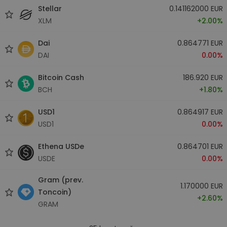
Stellar
0.141162000 EUR
XLM
+2.00%
Dai
0.864771 EUR
DAI
0.00%
Bitcoin Cash
186.920 EUR
BCH
+1.80%
USD1
0.864917 EUR
USD1
0.00%
Ethena USDe
0.864701 EUR
USDE
0.00%
Gram (prev.
1.170000 EUR
Toncoin)
+2.60%
GRAM