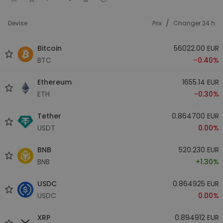
/
Devise
Prix
Changer 24 h
Bitcoin
56022.00 EUR
BTC
-0.40%
Ethereum
1655.14 EUR
ETH
-0.30%
Tether
0.864700 EUR
USDT
0.00%
BNB
520.230 EUR
BNB
+1.30%
USDC
0.864925 EUR
USDC
0.00%
XRP
0.894912 EUR