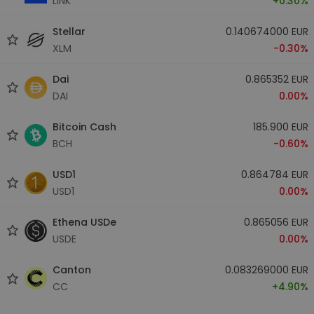
LINK
+0.30%
Stellar
0.140674000 EUR
XLM
-0.30%
Dai
0.865352 EUR
DAI
0.00%
Bitcoin Cash
185.900 EUR
BCH
-0.60%
USD1
0.864784 EUR
USD1
0.00%
Ethena USDe
0.865056 EUR
USDE
0.00%
Canton
0.083269000 EUR
CC
+4.90%