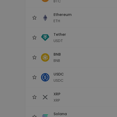
BTC
Εξερεύνηση επενδύσεω
Βρες τη δική σου crypto στ
Ethereum
ETH
Tether
USDT
BNB
BNB
USDC
USDC
XRP
XRP
Solana