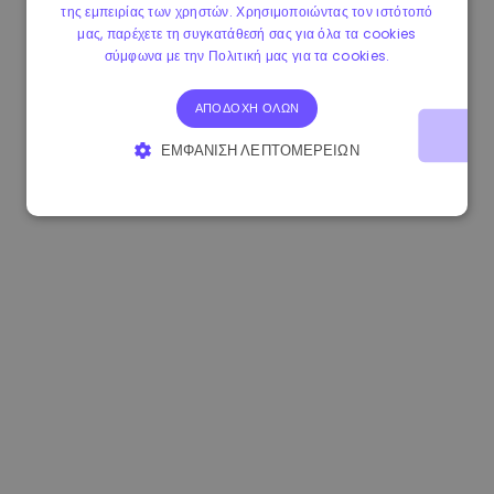
της εμπειρίας των χρηστών. Χρησιμοποιώντας τον ιστότοπό
1.190000 €
-2.10%
3.3B €
μας, παρέχετε τη συγκατάθεσή σας για όλα τα cookies
σύμφωνα με την Πολιτική μας για τα cookies.
ΑΠΟΔΟΧΉ ΌΛΩΝ
ΕΜΦΆΝΙΣΗ ΛΕΠΤΟΜΕΡΕΙΏΝ
ΑΠΟΛΎΤΩΣ ΑΠΑΡΑΊΤΗΤΑ
ΑΠΌΔΟΣΗΣ
ΣΤΌΧΕΥΣΗΣ
ΛΕΙΤΟΥΡΓΙΚΌΤΗΤΑΣ