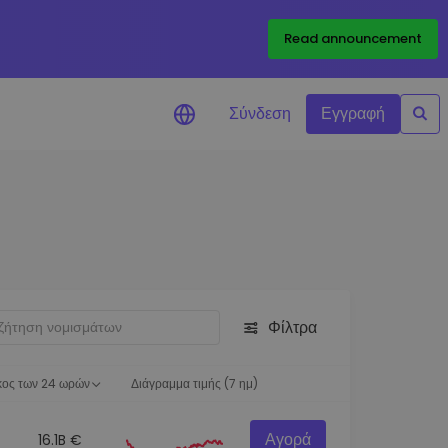
Read announcement
Σύνδεση
Εγγραφή
ιήσεις Τιμών
ώσεις τιμών σε πραγματικό
ια τα αγαπημένα σας διακριτικά
ύνηση επενδύσεων
ψτε επενδυτικές ευκαιρίες
Φίλτρα
ση χαρτοφυλακίου
 πληροφορίες για βέλτιστη
ση
κος των 24 ωρών
Διάγραμμα τιμής (7 ημ)
Αγορά
16.1B €