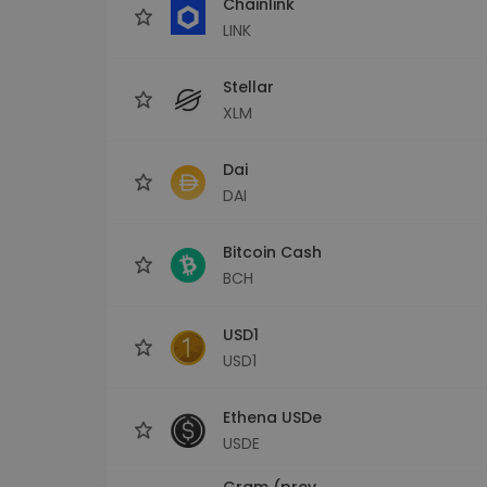
Chainlink
LINK
Stellar
XLM
Dai
DAI
Bitcoin Cash
BCH
USD1
USD1
Ethena USDe
USDE
Gram (prev.