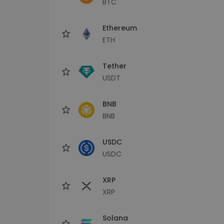
BTC
Istraživač ulaganja
Pronađi svoju kripto strategiju
Ethereum
ETH
Tether
USDT
BNB
BNB
USDC
USDC
XRP
XRP
Solana