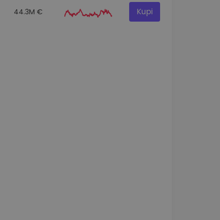
Kupi
44.3M €