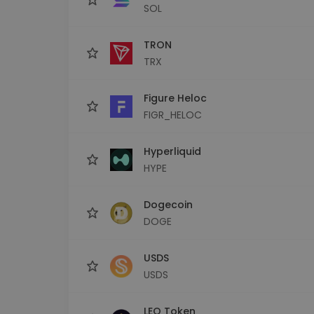
SOL
TRON
TRX
Figure Heloc
FIGR_HELOC
Hyperliquid
HYPE
Dogecoin
DOGE
USDS
USDS
LEO Token