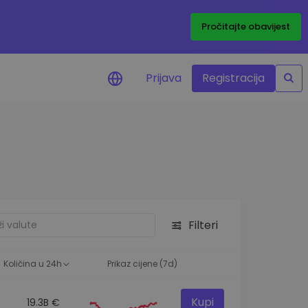
Pročitajte obavijest
Prijava
Registracija
cijenama
 cijena vaših
tva
 ulaganje
Filteri
elja
 optimalnu
Količina u 24h
Prikaz cijene (7d)
Kupi
19.3B €