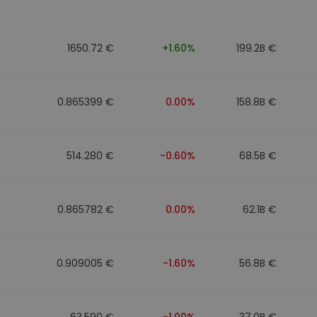
1650.72 €
+1.60%
199.2B €
0.865399 €
0.00%
158.8B €
514.280 €
-0.60%
68.5B €
0.865782 €
0.00%
62.1B €
0.909005 €
-1.60%
56.8B €
63.590 €
-1.00%
37.0B €