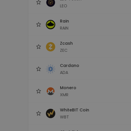
LEO
Rain
RAIN
Zcash
ZEC
Cardano
ADA
Monero
XMR
WhiteBIT Coin
WBT