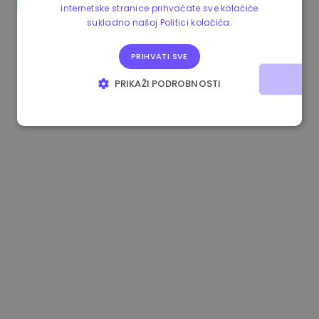
internetske stranice prihvaćate sve kolačiće
0.865673 €
-0.10%
3.4B €
sukladno našoj Politici kolačića.
PRIHVATI SVE
PRIKAŽI PODROBNOSTI
NUŽNO POTREBNI KOLAČIĆI
IZVEDBA
CILJANOST
FUNKCIONALNOST