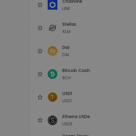
Chainlink
LINK
Stellar
XLM
Dai
DAI
Bitcoin Cash
BCH
USD1
USD1
Ethena USDe
USDE
Gram (prev.