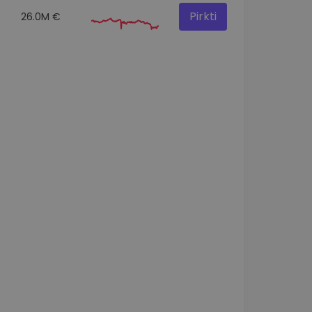
Pirkti
26.0M €