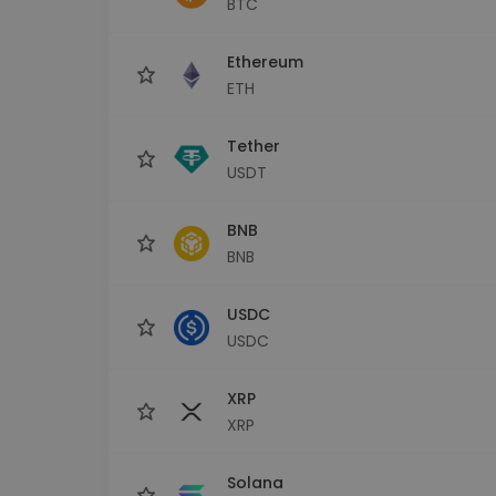
BTC
Investicijų tyrinėtojas
Rask savo kripto strategiją
Ethereum
ETH
Tether
USDT
BNB
BNB
USDC
USDC
XRP
XRP
Solana