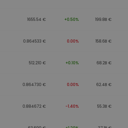
1655.54 €
+0.50%
199.8B €
0.864533 €
0.00%
158.6B €
512.210 €
+0.10%
68.2B €
0.864730 €
0.00%
62.4B €
0.884672 €
-1.40%
55.3B €
63.690 €
+1.20%
37.1B €