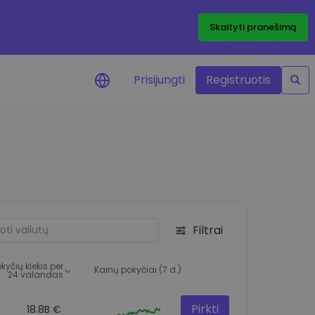
Skaityti pranešimą
Prisijungti
Registruotis
ai apie kainas
 žetonų kainų
mai realiuoju laiku
e išteklius
e investavimo galimybes
Filtrai
o analizė
 įžvalgos, užtikrinančios
kyčių kiekis per
rezultatą
Kainų pokyčiai (7 d.)
24 valandas
Pirkti
18.8B €