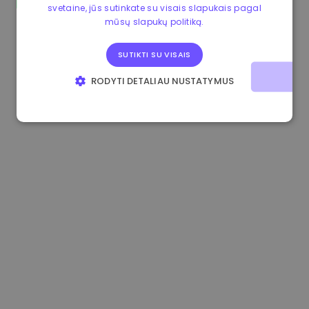
svetaine, jūs sutinkate su visais slapukais pagal
1.170000 €
-1.80%
3.2B €
mūsų slapukų politiką.
SUTIKTI SU VISAIS
RODYTI DETALIAU NUSTATYMUS
BŪTINIEJI
VEIKIMĄ GERINANTYS
TIKSLINIAI
FUNKCINIAI