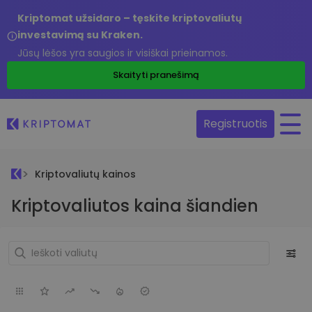
Kriptomat užsidaro – tęskite kriptovaliutų
investavimą su Kraken.
Jūsų lėšos yra saugios ir visiškai prieinamos.
Skaityti pranešimą
Registruotis
Kriptovaliutų kainos
Kriptovaliutos kaina šiandien