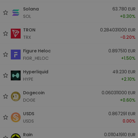
Solana
63.780 EUR
SOL
+0.30%
TRON
0.284031000 EUR
TRX
-0.20%
Figure Heloc
0.897510 EUR
FIGR_HELOC
+1.50%
Hyperliquid
49.230 EUR
HYPE
+2.10%
Dogecoin
0.060311000 EUR
DOGE
+0.60%
USDS
0.867291 EUR
USDS
0.00%
Rain
0.011041910 EUR