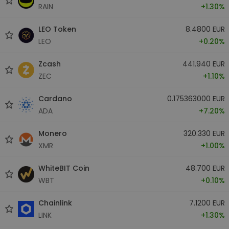
RAIN
+1.30%
LEO Token
8.4800 EUR
LEO
+0.20%
Zcash
441.940 EUR
ZEC
+1.10%
Cardano
0.175363000 EUR
ADA
+7.20%
Monero
320.330 EUR
XMR
+1.00%
WhiteBIT Coin
48.700 EUR
WBT
+0.10%
Chainlink
7.1200 EUR
LINK
+1.30%