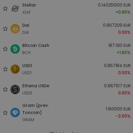
Stellar
0.140251000 EUR
XLM
+0.80%
Dai
0.867209 EUR
DAI
0.00%
Bitcoin Cash
187.190 EUR
BCH
+1.60%
USD1
0.867184 EUR
USD1
0.00%
Ethena USDe
0.867107 EUR
USDE
0.00%
Gram (prev.
1.160000 EUR
Toncoin)
-3.00%
GRAM