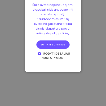
Šioje svetainėje naudojami
slapukai, siekiant pagerinti
vartotojo patirtį.
Naudodamiesi mūsų
svetaine, jūs sutinkate su
visais slapukais pagal
mūsų slapukų politiką.
SUTIKTI SU VISAIS
RODYTI DETALIAU
NUSTATYMUS
BŪTINIEJI
VEIKIMĄ GERINANTYS
TIKSLINIAI
FUNKCINIAI