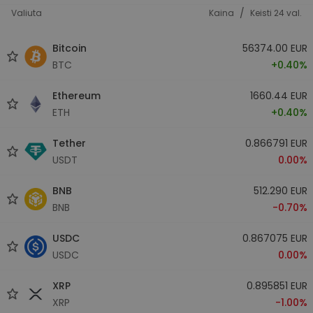
/
Valiuta
Kaina
Keisti 24 val.
Bitcoin
56374.00 EUR
BTC
+0.40%
Ethereum
1660.44 EUR
ETH
+0.40%
Tether
0.866791 EUR
USDT
0.00%
BNB
512.290 EUR
BNB
-0.70%
USDC
0.867075 EUR
USDC
0.00%
XRP
0.895851 EUR
XRP
-1.00%