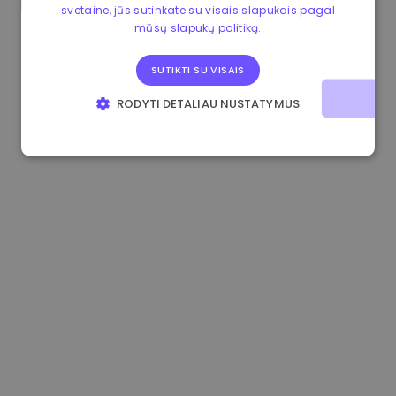
svetaine, jūs sutinkate su visais slapukais pagal
1.170000 €
+2.60%
3.2B €
mūsų slapukų politiką.
SUTIKTI SU VISAIS
RODYTI DETALIAU NUSTATYMUS
BŪTINIEJI
VEIKIMĄ GERINANTYS
TIKSLINIAI
FUNKCINIAI