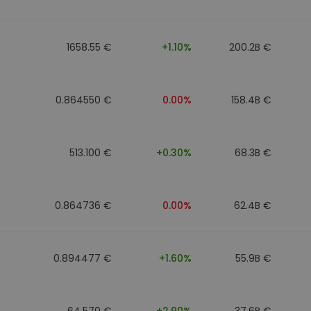
1658.55 €
+1.10%
200.2B €
0.864550 €
0.00%
158.4B €
513.100 €
+0.30%
68.3B €
0.864736 €
0.00%
62.4B €
0.894477 €
+1.60%
55.9B €
64.570 €
+2.90%
37.6B €