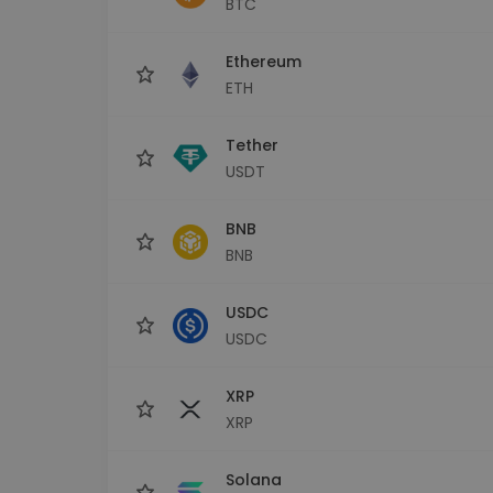
BTC
Investicijų tyrinėtojas
Rask savo kripto strategiją
Ethereum
ETH
Tether
USDT
BNB
BNB
USDC
USDC
XRP
XRP
Solana