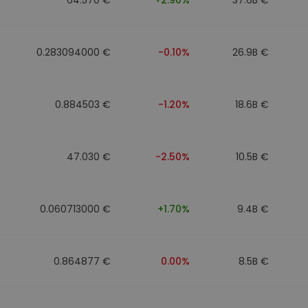
0.283094000 €
-0.10%
26.9B €
0.884503 €
-1.20%
18.6B €
47.030 €
-2.50%
10.5B €
0.060713000 €
+1.70%
9.4B €
0.864877 €
0.00%
8.5B €