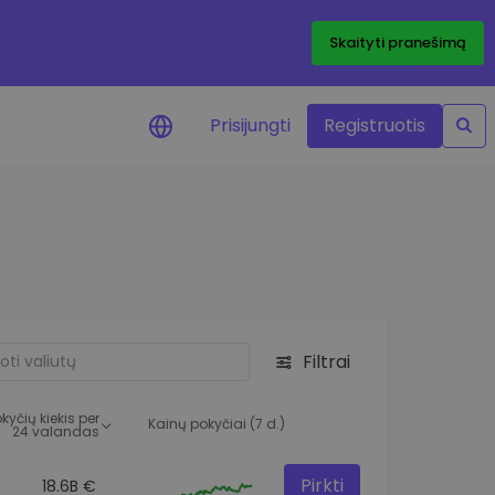
Skaityti pranešimą
Prisijungti
Registruotis
ai apie kainas
 žetonų kainų
mai realiuoju laiku
e išteklius
e investavimo galimybes
Filtrai
o analizė
 įžvalgos, užtikrinančios
kyčių kiekis per
rezultatą
Kainų pokyčiai (7 d.)
24 valandas
Pirkti
18.6B €