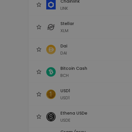
Chainlink
LINK
Stellar
XLM
Dai
DAI
Bitcoin Cash
BCH
USD1
USD1
Ethena USDe
USDE
Gram (prev.