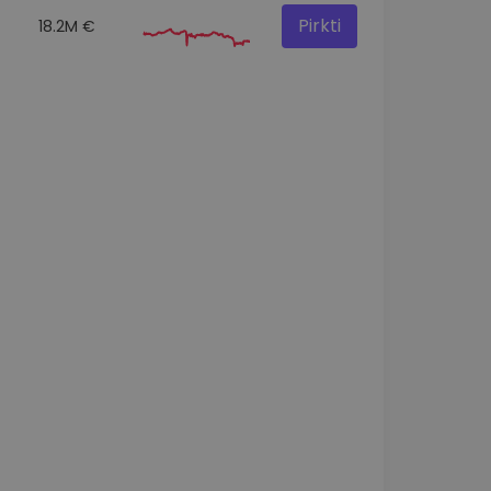
Pirkti
18.2M €