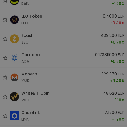
RAIN
+1.20%
LEO Token
8.4000 EUR
LEO
-0.40%
Zcash
439.200 EUR
ZEC
+0.70%
Cardano
0.173811000 EUR
ADA
+0.90%
Monero
329.370 EUR
XMR
+3.40%
WhiteBIT Coin
48.620 EUR
WBT
+1.10%
Chainlink
7.1700 EUR
LINK
+1.90%