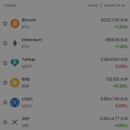
/
Valūta
Cena
Mainīt 24 st.
Bitcoin
56207.00 EUR
BTC
+1.20%
Ethereum
1658.55 EUR
ETH
+1.10%
Tether
0.864550 EUR
USDT
0.00%
BNB
513.100 EUR
BNB
+0.30%
USDC
0.864736 EUR
USDC
0.00%
XRP
0.894477 EUR
XRP
+1.60%