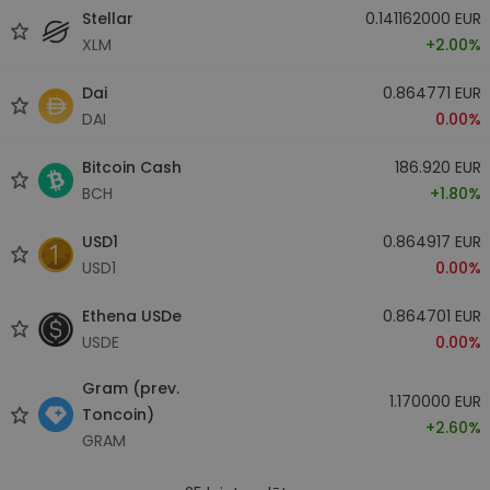
Stellar
0.141162000 EUR
XLM
+2.00%
Dai
0.864771 EUR
DAI
0.00%
Bitcoin Cash
186.920 EUR
BCH
+1.80%
USD1
0.864917 EUR
USD1
0.00%
Ethena USDe
0.864701 EUR
USDE
0.00%
Gram (prev.
1.170000 EUR
Toncoin)
+2.60%
GRAM