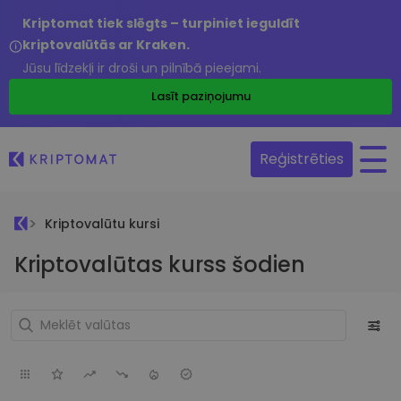
Kriptomat tiek slēgts – turpiniet ieguldīt
kriptovalūtās ar Kraken.
Jūsu līdzekļi ir droši un pilnībā pieejami.
Lasīt paziņojumu
Reģistrēties
Kriptovalūtu kursi
Kriptovalūtas kurss šodien