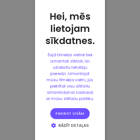
Hei, mēs
lietojam
sīkdatnes.
Šajā tīmekļa vietnē tiek
izmantoti sīkfaili, lai
uzlabotu lietotāju
pieredzi. Izmantojot
mūsu tīmekļa vietni, jūs
piekrītat visu sīkfailu
izmantošanai saskaņā
ar mūsu sīkfailu politiku.
PIEKRIST VISĀM
RĀDĪT DETAĻAS
STRIKTI