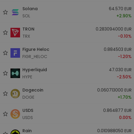
Solana
64.570 EUR
SOL
+2.90%
TRON
0.283094000 EUR
TRX
-0.10%
Figure Heloc
0.884503 EUR
FIGR_HELOC
-1.20%
Hyperliquid
47.030 EUR
HYPE
-2.50%
Dogecoin
0.060713000 EUR
DOGE
+1.70%
USDS
0.864877 EUR
USDS
0.00%
Rain
0.010988050 EUR