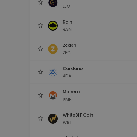
LEO
Rain
RAIN
Zcash
ZEC
Cardano
ADA
Monero
XMR
WhiteBIT Coin
WBT