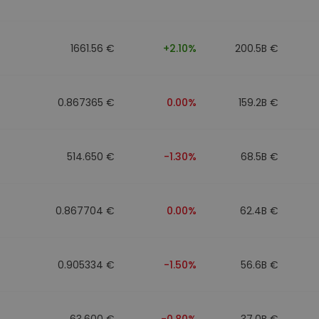
1661.56 €
+2.10%
200.5B €
0.867365 €
0.00%
159.2B €
514.650 €
-1.30%
68.5B €
0.867704 €
0.00%
62.4B €
0.905334 €
-1.50%
56.6B €
63.600 €
-0.80%
37.0B €