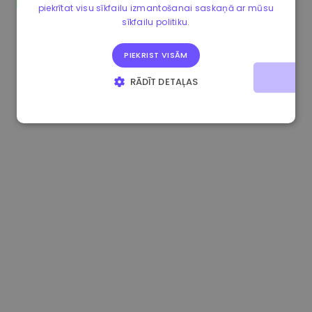
piekrītat visu sīkfailu izmantošanai saskaņā ar mūsu
0.867648 €
0.00%
3.4B €
sīkfailu politiku.
PIEKRIST VISĀM
RĀDĪT DETAĻAS
STRIKTI NEPIECIEŠAMIE
VEIKTSPĒJAS
MĒRĶA
FUNKCIONALITĀTES