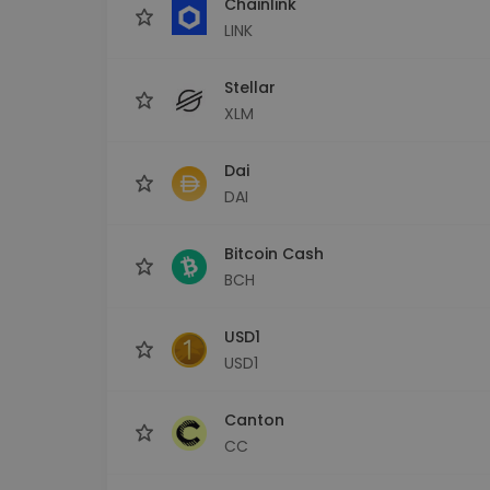
Chainlink
LINK
Stellar
XLM
Dai
DAI
Bitcoin Cash
BCH
USD1
USD1
Canton
CC