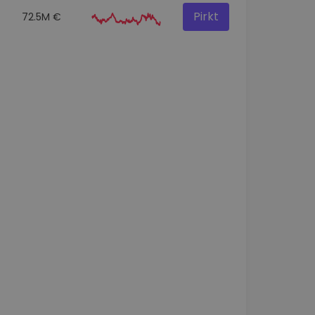
Pirkt
72.5M €