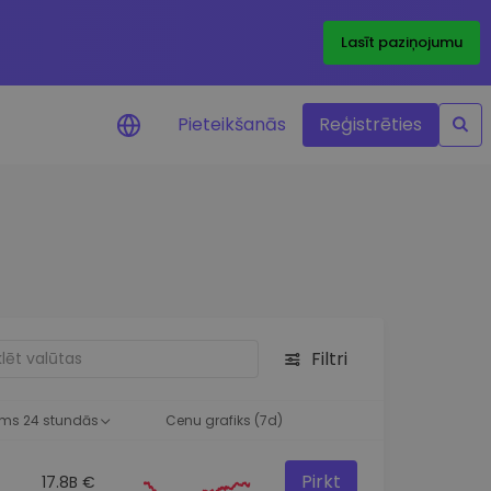
Lasīt paziņojumu
Pieteikšanās
Reģistrēties
ājumi par cenām
ienītāko žetonu cenu
ājumi reāllaikā
 investīciju iespējas
Filtri
a analīze
tziņas optimālai
ai
ms 24 stundās
Cenu grafiks (7d)
Pirkt
17.8B €