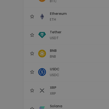
BTC
maks
Ieguldījumu palīgs
Ethereum
Atrodi savu kripto stratēģiju
ETH
Tether
USDT
BNB
BNB
USDC
USDC
XRP
XRP
Solana