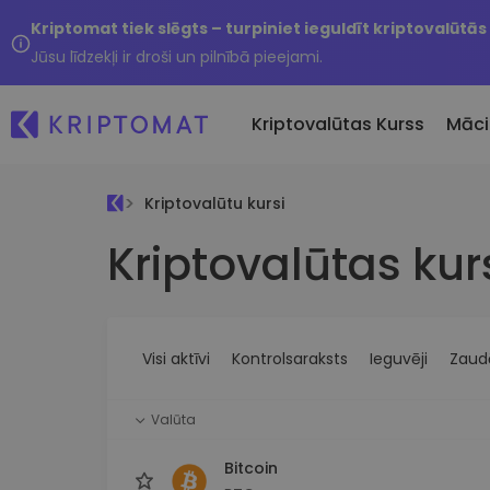
Kriptomat tiek slēgts – turpiniet ieguldīt kriptovalūtās
Jūsu līdzekļi ir droši un pilnībā pieejami.
Kriptovalūtas Kurss
Māci
Kriptovalūtu kursi
Pirkt un pārdot kripto
Kriptovalūtas kur
Visas cenas
Tikko 
Pērciet vairāk nekā 300
Vairāk nekā 300 kriptovalūtu
Nesen 
kriptovalūtas
Ja es
Lielākie Ieguvēji un Zaudētāji
Kripto maiņa
vērtī
Atrodiet investīciju iespējas
Vairāk nekā 1000 valūtu pā
...šodi
iespējas
Visi aktīvi
Kontrolsaraksts
Ieguvēji
Zaudē
Inteliģentie portfeļi
Gudrs veids, kā investēt
Valūta
kriptovalūtās
Kriptomat Maks
Bitcoin
Drošs un vienkāršs kriptova