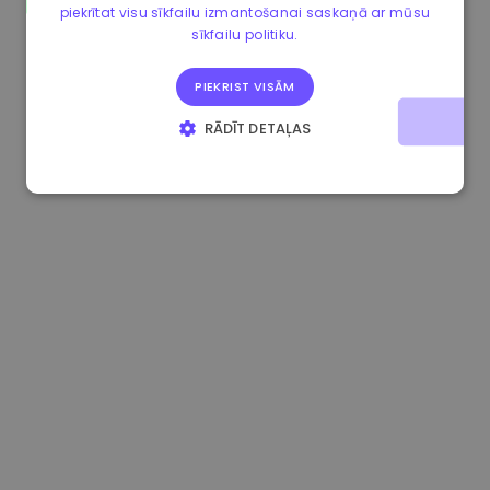
piekrītat visu sīkfailu izmantošanai saskaņā ar mūsu
0.867648 €
0.00%
3.4B €
sīkfailu politiku.
PIEKRIST VISĀM
RĀDĪT DETAĻAS
STRIKTI NEPIECIEŠAMIE
VEIKTSPĒJAS
MĒRĶA
FUNKCIONALITĀTES