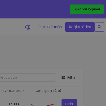
Lasīt paziņojumu
Pieteikšanās
Reģistrēties
ājumi par cenām
ienītāko žetonu cenu
ājumi reāllaikā
 investīciju iespējas
Filtri
a analīze
tziņas optimālai
ai
ms 24 stundās
Cenu grafiks (7d)
Pirkt
17.8B €