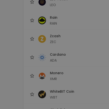
LEO
Rain
RAIN
Zcash
ZEC
Cardano
ADA
Monero
XMR
WhiteBIT Coin
WBT