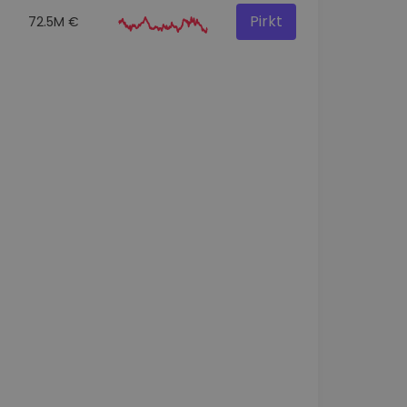
Pirkt
72.5M €