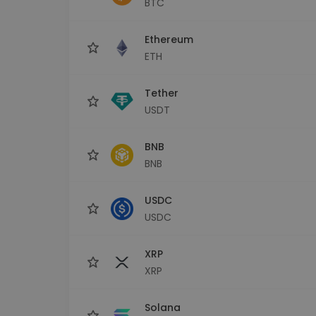
BTC
maks
Ieguldījumu palīgs
Ethereum
Atrodi savu kripto stratēģiju
ETH
Tether
USDT
BNB
BNB
USDC
USDC
XRP
XRP
Solana