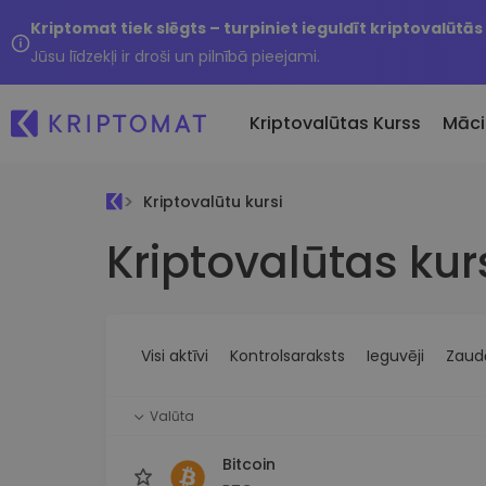
Kriptomat tiek slēgts – turpiniet ieguldīt kriptovalūtās
Jūsu līdzekļi ir droši un pilnībā pieejami.
Kriptovalūtas Kurss
Māci
Kriptovalūtu kursi
Pirkt un pārdot kripto
Kriptovalūtas kur
Visas cenas
Tikko 
Pērciet vairāk nekā 300
Vairāk nekā 300 kriptovalūtu
Nesen 
kriptovalūtas
Ja es
Lielākie Ieguvēji un Zaudētāji
Kripto maiņa
vērtī
Atrodiet investīciju iespējas
Vairāk nekā 1000 valūtu pā
...šodi
iespējas
Visi aktīvi
Kontrolsaraksts
Ieguvēji
Zaudē
Inteliģentie portfeļi
Gudrs veids, kā investēt
Valūta
kriptovalūtās
Kriptomat Maks
Bitcoin
Drošs un vienkāršs kriptova