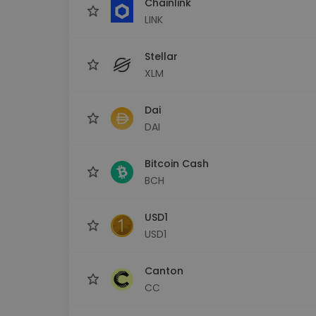
Chainlink
LINK
Stellar
XLM
Dai
DAI
Bitcoin Cash
BCH
USD1
USD1
Canton
CC