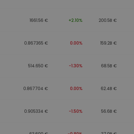
1661.56 €
+2.10%
200.5B €
0.867365 €
0.00%
159.2B €
514.650 €
-1.30%
68.5B €
0.867704 €
0.00%
62.4B €
0.905334 €
-1.50%
56.6B €
63.600 €
-0.80%
37.0B €