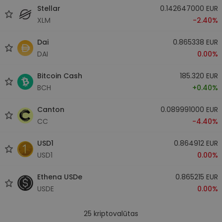
Stellar
0.142647000 EUR
XLM
-2.40%
Dai
0.865338 EUR
DAI
0.00%
Bitcoin Cash
185.320 EUR
BCH
+0.40%
Canton
0.089991000 EUR
CC
-4.40%
USD1
0.864912 EUR
USD1
0.00%
Ethena USDe
0.865215 EUR
USDE
0.00%
25
kriptovalūtas