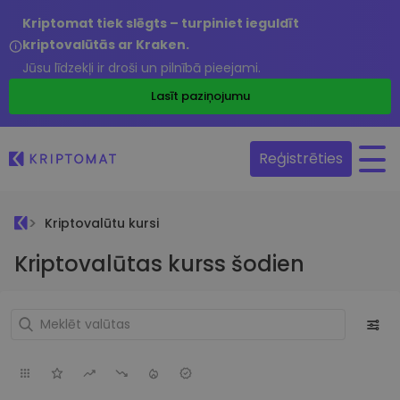
Kriptomat tiek slēgts – turpiniet ieguldīt
kriptovalūtās ar Kraken.
Jūsu līdzekļi ir droši un pilnībā pieejami.
Lasīt paziņojumu
Reģistrēties
Kriptovalūtu kursi
Kriptovalūtas kurss šodien