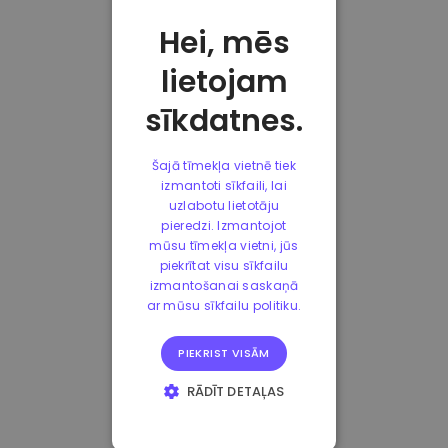
Hei, mēs
lietojam
sīkdatnes.
Šajā tīmekļa vietnē tiek
izmantoti sīkfaili, lai
uzlabotu lietotāju
pieredzi. Izmantojot
mūsu tīmekļa vietni, jūs
piekrītat visu sīkfailu
izmantošanai saskaņā
ar mūsu sīkfailu politiku.
PIEKRIST VISĀM
RĀDĪT DETAĻAS
STRIKTI
NEPIECIEŠAMIE