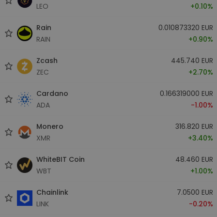
LEO
+0.10%
Rain
0.010873320 EUR
RAIN
+0.90%
Zcash
445.740 EUR
ZEC
+2.70%
Cardano
0.166319000 EUR
ADA
-1.00%
Monero
316.820 EUR
XMR
+3.40%
WhiteBIT Coin
48.460 EUR
WBT
+1.00%
Chainlink
7.0500 EUR
LINK
-0.20%