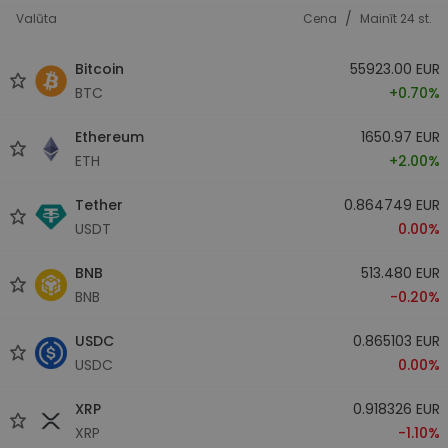
/
Valūta
Cena
Mainīt 24 st.
Bitcoin
55923.00 EUR
BTC
+0.70%
Ethereum
1650.97 EUR
ETH
+2.00%
Tether
0.864749 EUR
USDT
0.00%
BNB
513.480 EUR
BNB
-0.20%
USDC
0.865103 EUR
USDC
0.00%
XRP
0.918326 EUR
XRP
-1.10%