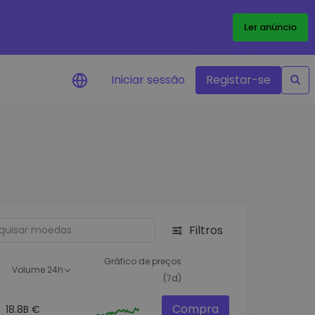
Ler anúncio
Iniciar sessão
Registar-se
Alerta de preços
Atualizações de preços em tempo
real para os seus tokens favoritos
Explorar Ativos
Descubra oportunidades de
investimento
Filtros
Análise do Portefólio
Ideias inteligentes para um
Gráfico de preços
Volume 24h
desempenho ótimo
(7d)
Compra
18.8B €