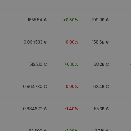
Investimentos
ratégia cripto
1655.54 €
+0.50%
199.8B €
0.864533 €
0.00%
158.6B €
512.210 €
+0.10%
68.2B €
0.864730 €
0.00%
62.4B €
0.884672 €
-1.40%
55.3B €
63.690 €
+1.20%
37.1B €