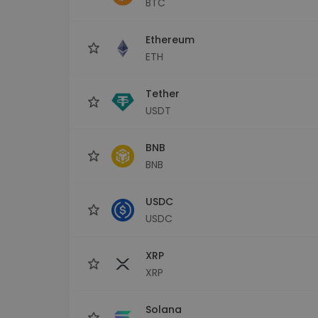
BTC
Explorador de 
Encontra a tua est
Ethereum
ETH
Tether
USDT
BNB
BNB
USDC
USDC
XRP
XRP
Solana