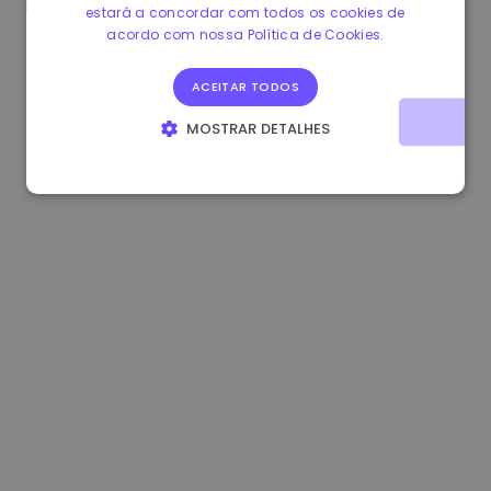
estará a concordar com todos os cookies de
1.170000 €
-1.80%
3.2B €
acordo com nossa Política de Cookies.
ACEITAR TODOS
MOSTRAR DETALHES
ESTRITAMENTE NECESSÁRIOS
DESEMPENHO
DIRECIONAMENTO
FUNCIONALIDADE