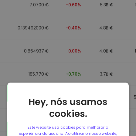
7.0700 €
-0.60%
5.3B €
0.139492000 €
-0.40%
4.8B €
0.864937 €
0.00%
4.0B €
185.770 €
+0.70%
3.7B €
0.864857 €
0.00%
3.5B €
Hey, nós usamos
cookies.
0.864781 €
0.00%
3.4B €
Este website usa cookies para melhorar a
experiência do usuário. Ao utilizar o nosso website,