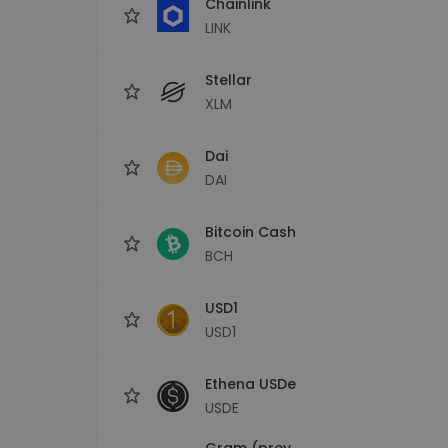
Chainlink
LINK
Stellar
XLM
Dai
DAI
Bitcoin Cash
BCH
USD1
USD1
Ethena USDe
USDE
Gram (prev.