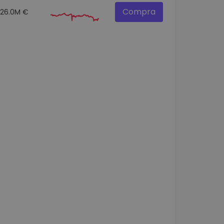
Compra
26.0M €