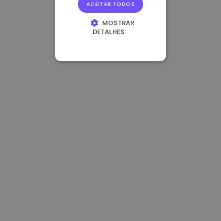
ACEITAR TODOS
MOSTRAR
DETALHES
ESTRITAMENTE
NECESSÁRIOS
DESEMPENHO
DIRECIONAMENTO
FUNCIONALIDADE