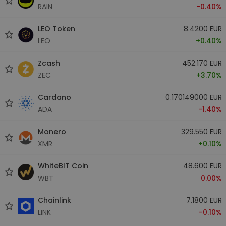
RAIN
-0.40%
LEO Token
8.4200 EUR
LEO
+0.40%
Zcash
452.170 EUR
ZEC
+3.70%
Cardano
0.170149000 EUR
ADA
-1.40%
Monero
329.550 EUR
XMR
+0.10%
WhiteBIT Coin
48.600 EUR
WBT
0.00%
Chainlink
7.1800 EUR
LINK
-0.10%