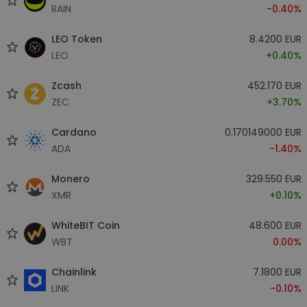
RAIN
-0.40%
LEO Token
8.4200 EUR
LEO
+0.40%
Zcash
452.170 EUR
ZEC
+3.70%
Cardano
0.170149000 EUR
ADA
-1.40%
Monero
329.550 EUR
XMR
+0.10%
WhiteBIT Coin
48.600 EUR
WBT
0.00%
Chainlink
7.1800 EUR
LINK
-0.10%