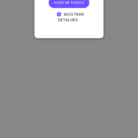
ACEITAR TODOS
MOSTRAR
DETALHES
ESTRITAMENTE
NECESSÁRIOS
DESEMPENHO
DIRECIONAMENTO
FUNCIONALIDADE