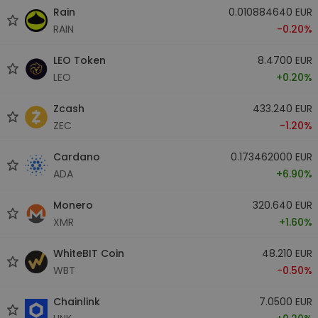
Rain
0.010884640 EUR
RAIN
-0.20%
LEO Token
8.4700 EUR
LEO
+0.20%
Zcash
433.240 EUR
ZEC
-1.20%
Cardano
0.173462000 EUR
ADA
+6.90%
Monero
320.640 EUR
XMR
+1.60%
WhiteBIT Coin
48.210 EUR
WBT
-0.50%
Chainlink
7.0500 EUR