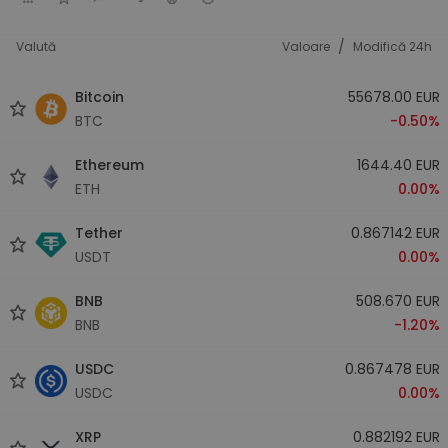
/
Valută
Valoare
Modifică 24h
Bitcoin
55678.00 EUR
BTC
-0.50%
Ethereum
1644.40 EUR
ETH
0.00%
Tether
0.867142 EUR
USDT
0.00%
BNB
508.670 EUR
BNB
-1.20%
USDC
0.867478 EUR
USDC
0.00%
XRP
0.882192 EUR