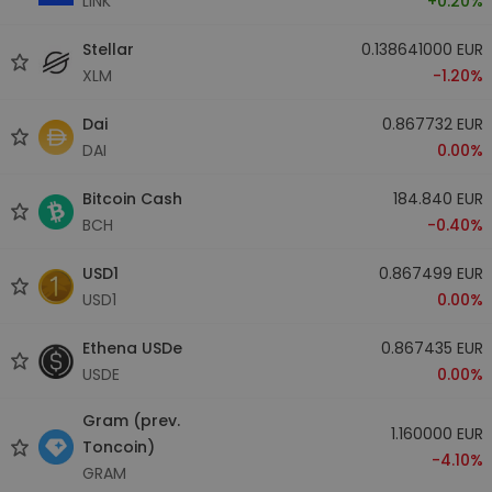
LINK
+0.20%
Stellar
0.138641000 EUR
XLM
-1.20%
Dai
0.867732 EUR
DAI
0.00%
Bitcoin Cash
184.840 EUR
BCH
-0.40%
USD1
0.867499 EUR
USD1
0.00%
Ethena USDe
0.867435 EUR
USDE
0.00%
Gram (prev.
1.160000 EUR
Toncoin)
-4.10%
GRAM