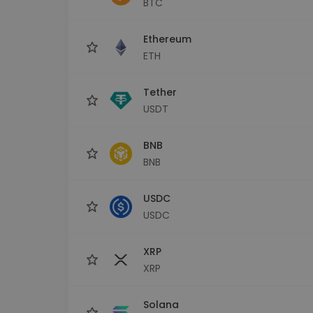
BTC
Explorator de investiții
Găsește-ți strategia cripto
Ethereum
ETH
Tether
USDT
BNB
BNB
USDC
USDC
XRP
XRP
Solana