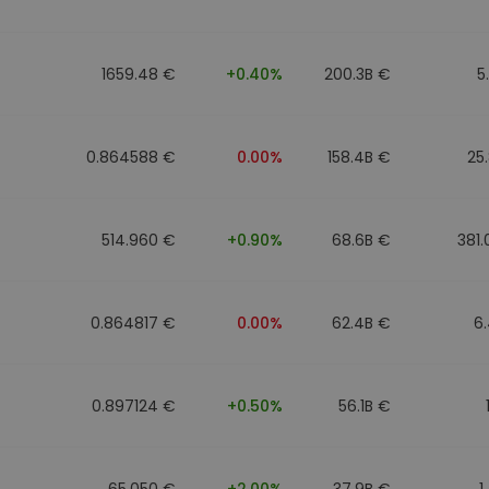
1659.48 €
+0.40%
200.3B €
5
0.864588 €
0.00%
158.4B €
25
514.960 €
+0.90%
68.6B €
381
0.864817 €
0.00%
62.4B €
6
0.897124 €
+0.50%
56.1B €
65.050 €
+2.00%
37.9B €
1