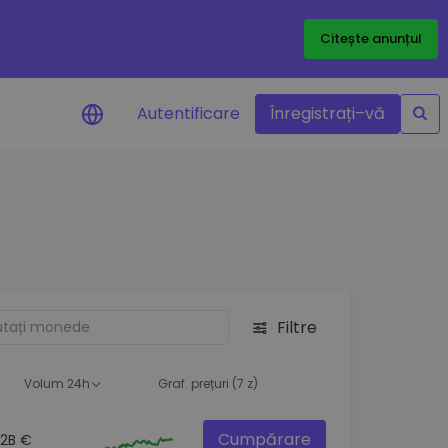
Citește anunțul
Autentificare
Înregistrați–vă
etoanele
Filtre
ță
Volum 24h
Graf. prețuri (7 z)
Cumpărare
.2B €