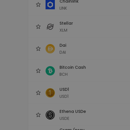
Chainlink
LINK
Stellar
XLM
Dai
DAI
Bitcoin Cash
BCH
USD1
USD1
Ethena USDe
USDE
Gram (prev.