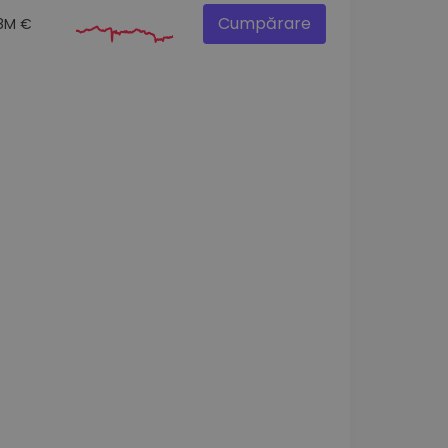
Cumpărare
.8M €