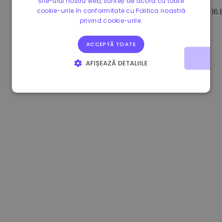
site-ului nostru web, sunteți de acord cu toate
cookie-urile în conformitate cu Politica noastră
1.180000 €
+1.90%
3.2B €
16
privind cookie-urile.
ACCEPTĂ TOATE
AFIȘEAZĂ DETALIILE
STRICT NECESARE
DE PERFORMANȚĂ
DE TARGETARE
DE FUNCŢIONALITATE