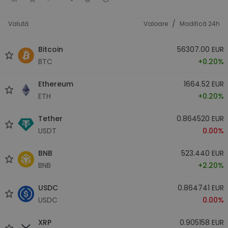
/
Valută
Valoare
Modifică 24h
Bitcoin
56307.00 EUR
BTC
+0.20%
Ethereum
1664.52 EUR
ETH
+0.20%
Tether
0.864520 EUR
USDT
0.00%
BNB
523.440 EUR
BNB
+2.20%
USDC
0.864741 EUR
USDC
0.00%
XRP
0.905158 EUR