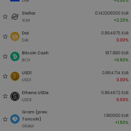
LINK
+0.50%
Stellar
0.143206000 EUR
XLM
+3.20%
Dai
0.864975 EUR
DAI
0.00%
Bitcoin Cash
187.880 EUR
BCH
+0.60%
USD1
0.864714 EUR
USD1
0.00%
Ethena USDe
0.864672 EUR
USDE
0.00%
Gram (prev.
1.180000 EUR
Toncoin)
+1.50%
GRAM