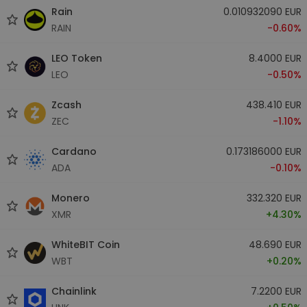
Rain
0.010932090 EUR
RAIN
-0.60%
LEO Token
8.4000 EUR
LEO
-0.50%
Zcash
438.410 EUR
ZEC
-1.10%
Cardano
0.173186000 EUR
ADA
-0.10%
Monero
332.320 EUR
XMR
+4.30%
WhiteBIT Coin
48.690 EUR
WBT
+0.20%
Chainlink
7.2200 EUR