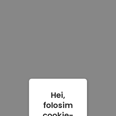
Hei,
folosim
cookie-