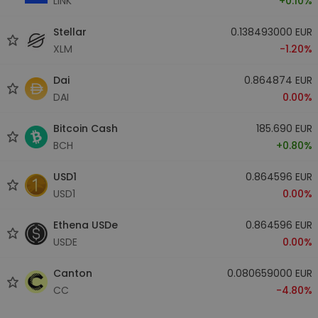
LINK
+0.10%
Stellar
0.138493000 EUR
XLM
-1.20%
Dai
0.864874 EUR
DAI
0.00%
Bitcoin Cash
185.690 EUR
BCH
+0.80%
USD1
0.864596 EUR
USD1
0.00%
Ethena USDe
0.864596 EUR
USDE
0.00%
Canton
0.080659000 EUR
CC
-4.80%