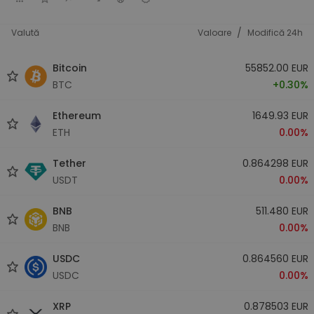
/
Valută
Valoare
Modifică 24h
Bitcoin
55852.00 EUR
BTC
+0.30%
Ethereum
1649.93 EUR
ETH
0.00%
Tether
0.864298 EUR
USDT
0.00%
BNB
511.480 EUR
BNB
0.00%
USDC
0.864560 EUR
USDC
0.00%
XRP
0.878503 EUR