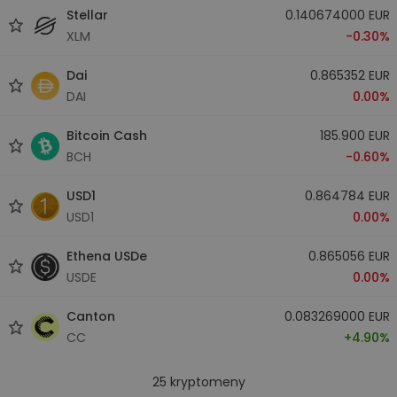
Stellar
0.140674000 EUR
XLM
-0.30%
Dai
0.865352 EUR
DAI
0.00%
Bitcoin Cash
185.900 EUR
BCH
-0.60%
USD1
0.864784 EUR
USD1
0.00%
Ethena USDe
0.865056 EUR
USDE
0.00%
Canton
0.083269000 EUR
CC
+4.90%
25
kryptomeny