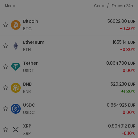
/
Mena
Cena
Zmena 24h
Bitcoin
56022.00 EUR
BTC
-0.40%
Ethereum
1655.14 EUR
ETH
-0.30%
Tether
0.864700 EUR
USDT
0.00%
BNB
520.230 EUR
BNB
+1.30%
USDC
0.864925 EUR
USDC
0.00%
XRP
0.894912 EUR
XRP
-0.10%