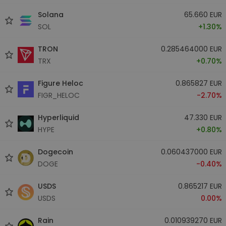
Solana
65.660 EUR
SOL
+1.30%
TRON
0.285464000 EUR
TRX
+0.70%
Figure Heloc
0.865827 EUR
FIGR_HELOC
-2.70%
Hyperliquid
47.330 EUR
HYPE
+0.80%
Dogecoin
0.060437000 EUR
DOGE
-0.40%
USDS
0.865217 EUR
USDS
0.00%
Rain
0.010939270 EUR