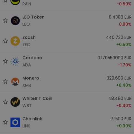
RAIN
-0.50%
LEO Token
8.4300 EUR
LEO
0.00%
Zcash
440.730 EUR
ZEC
+0.50%
Cardano
0.170550000 EUR
ADA
-1.70%
Monero
329.690 EUR
XMR
+0.40%
WhiteBIT Coin
48.480 EUR
WBT
-0.40%
Chainlink
7.1500 EUR
LINK
+0.30%