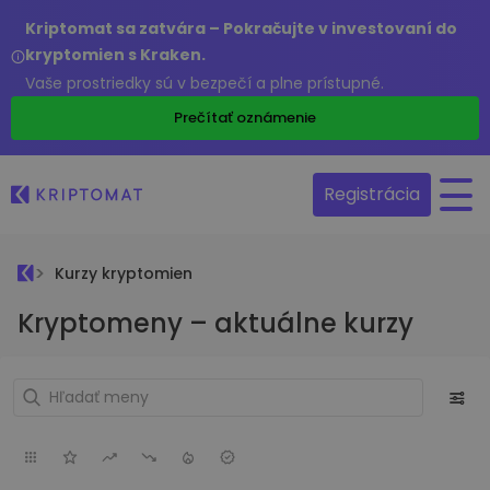
Kriptomat sa zatvára – Pokračujte v investovaní do
kryptomien s Kraken.
Vaše prostriedky sú v bezpečí a plne prístupné.
Prečítať oznámenie
Registrácia
Kurzy kryptomien
Kryptomeny – aktuálne kurzy