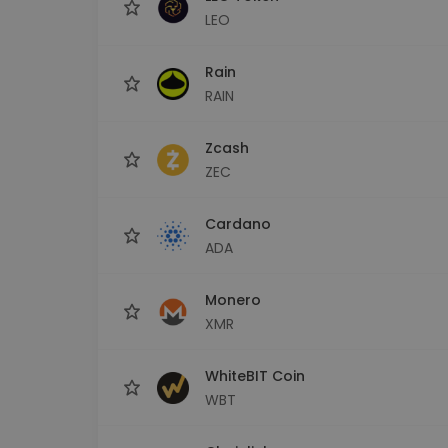
LEO
Rain
RAIN
Zcash
ZEC
Cardano
ADA
Monero
XMR
WhiteBIT Coin
WBT