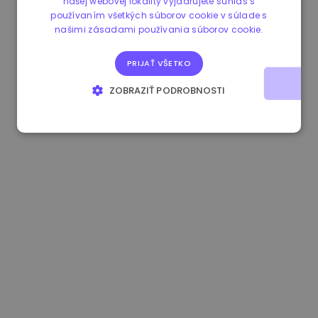
našej webovej lokality vyjadrujete súhlas s
používaním všetkých súborov cookie v súlade s
0.865215 €
0.00%
3.4B €
našimi zásadami používania súborov cookie.
PRIJAŤ VŠETKO
ZOBRAZIŤ PODROBNOSTI
NEVYHNUTNE POTREBNÉ
VÝKONNOSŤ
CIELENIE
FUNKCIE