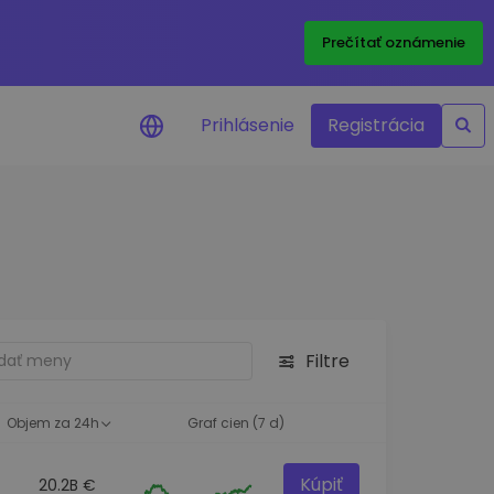
Prečítať oznámenie
Prihlásenie
Registrácia
a na cenu
 ceny vašich
kenov v reálnom
ktíva
Filtre
né príležitosti
fólia
oznatky pre optimálny
Objem za 24h
Graf cien (7 d)
Kúpiť
20.2B €