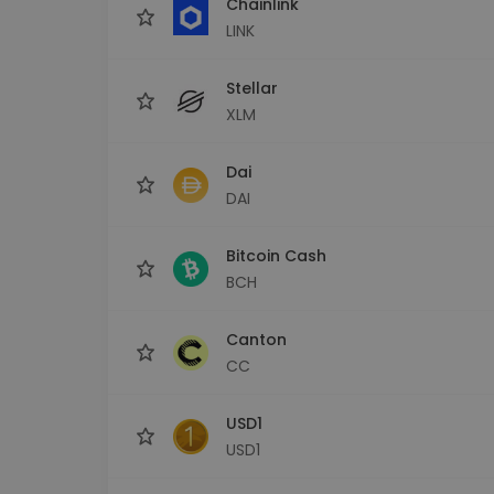
Chainlink
LINK
Stellar
XLM
Dai
DAI
Bitcoin Cash
BCH
Canton
CC
USD1
USD1