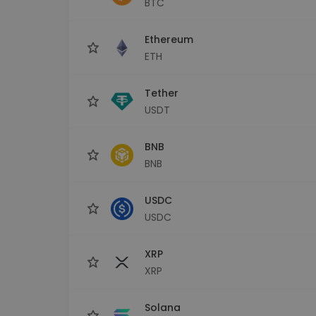
BTC
Investičný prieskumník
Nájdi svoju krypto stratégiu
Ethereum
ETH
Tether
USDT
BNB
BNB
USDC
USDC
XRP
XRP
Solana