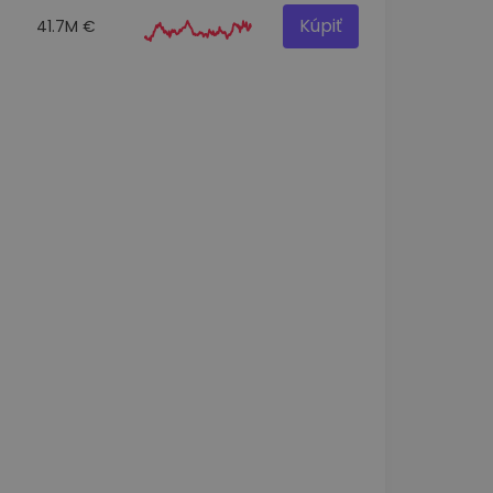
Kúpiť
41.7M €