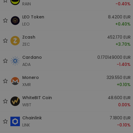
RAIN
-0.40%
LEO Token
8.4200 EUR
LEO
+0.40%
Zcash
452.170 EUR
ZEC
+3.70%
Cardano
0.170149000 EUR
ADA
-1.40%
Monero
329.550 EUR
XMR
+0.10%
WhiteBIT Coin
48.600 EUR
WBT
0.00%
Chainlink
7.1800 EUR
LINK
-0.10%