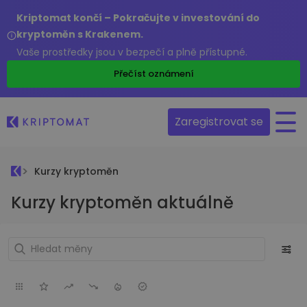
Kriptomat končí – Pokračujte v investování do
kryptoměn s Krakenem.
Vaše prostředky jsou v bezpečí a plně přístupné.
Přečíst oznámení
Zaregistrovat se
Kurzy kryptoměn
Kurzy kryptoměn aktuálně