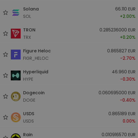
Solana
66.110 EUR
SOL
+2.00%
TRON
0.285236000 EUR
TRX
+0.20%
Figure Heloc
0.865827 EUR
FIGR_HELOC
-2.70%
Hyperliquid
46.960 EUR
HYPE
-0.30%
Dogecoin
0.060695000 EUR
DOGE
-0.40%
USDS
0.865189 EUR
USDS
0.00%
Rain
0.010916570 EUR