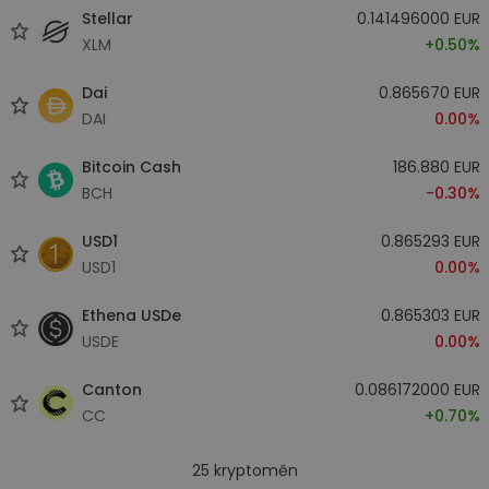
Stellar
0.141496000 EUR
XLM
+0.50%
Dai
0.865670 EUR
DAI
0.00%
Bitcoin Cash
186.880 EUR
BCH
-0.30%
USD1
0.865293 EUR
USD1
0.00%
Ethena USDe
0.865303 EUR
USDE
0.00%
Canton
0.086172000 EUR
CC
+0.70%
25
kryptoměn