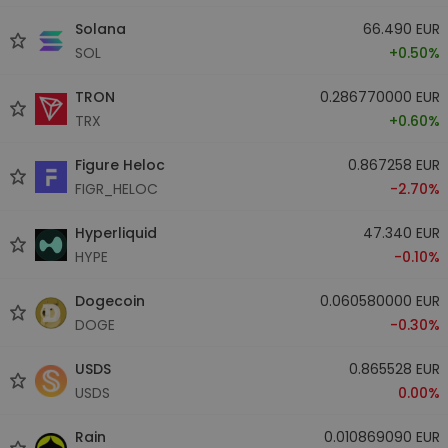
Solana
66.490 EUR
SOL
+0.50%
TRON
0.286770000 EUR
TRX
+0.60%
Figure Heloc
0.867258 EUR
FIGR_HELOC
-2.70%
Hyperliquid
47.340 EUR
HYPE
-0.10%
Dogecoin
0.060580000 EUR
DOGE
-0.30%
USDS
0.865528 EUR
USDS
0.00%
Rain
0.010869090 EUR