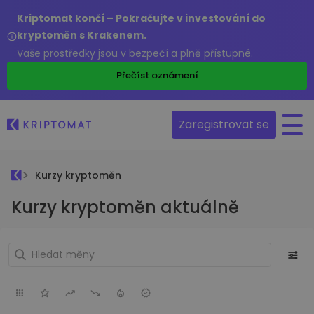
Kriptomat končí – Pokračujte v investování do
kryptoměn s Krakenem.
Vaše prostředky jsou v bezpečí a plně přístupné.
Přečíst oznámení
Zaregistrovat se
Kurzy kryptoměn
Kurzy kryptoměn aktuálně