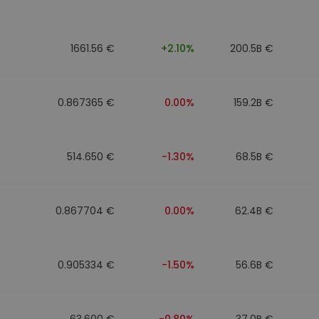
1661.56 €
+2.10%
200.5B €
0.867365 €
0.00%
159.2B €
514.650 €
-1.30%
68.5B €
0.867704 €
0.00%
62.4B €
0.905334 €
-1.50%
56.6B €
63.600 €
-0.80%
37.0B €