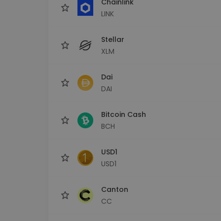
Chainlink
LINK
Stellar
XLM
Dai
DAI
Bitcoin Cash
BCH
USD1
USD1
Canton
CC