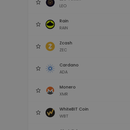
LEO
Rain
RAIN
Zcash
ZEC
Cardano
ADA
Monero
XMR
WhiteBIT Coin
WBT