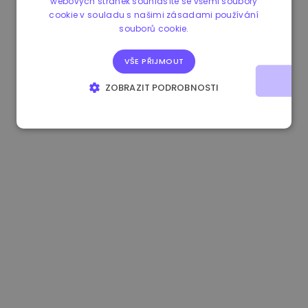
webových stránek souhlasíte se všemi soubory
cookie v souladu s našimi zásadami používání
0.867648 €
0.00%
3.4B €
souborů cookie.
VŠE PŘIJMOUT
ZOBRAZIT PODROBNOSTI
NEZBYTNĚ NUTNÉ SOUBORY
VÝKONOVÉ SOUBORY
SOUBORY CÍLENÍ
FUNKČNÍ SOUBORY