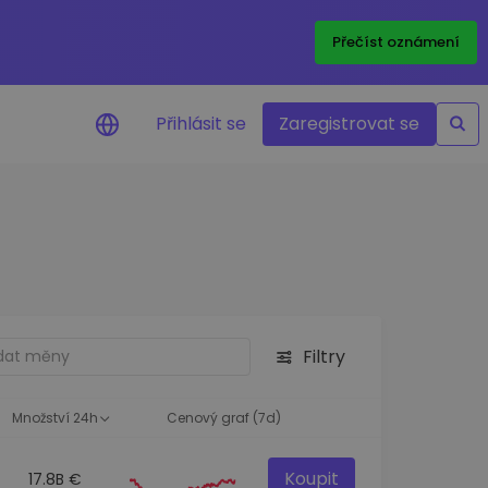
Přečíst oznámení
Přihlásit se
Zaregistrovat se
nění na cenu
ace cen vašich oblíbených
v reálném čase
e aktiva
nvestiční příležitosti
Filtry
a portfolia
oznatky pro ideální
st
Množství 24h
Cenový graf (7d)
Koupit
17.8B €