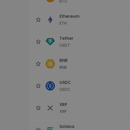
BTC
Průzkumník investic
Najdi svou krypto strategii
Ethereum
ETH
Tether
USDT
BNB
BNB
USDC
USDC
XRP
XRP
Solana