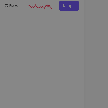
Koupit
72.5M €