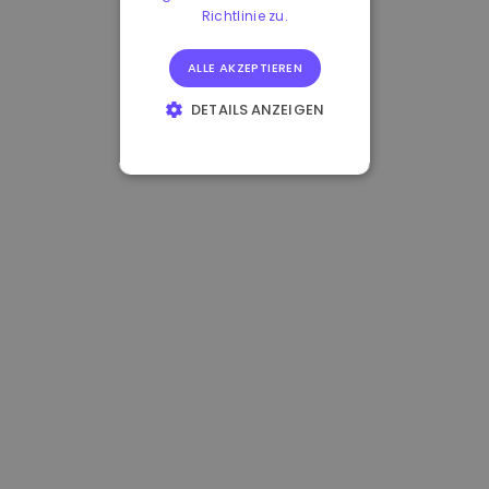
Richtlinie zu.
ALLE AKZEPTIEREN
DETAILS ANZEIGEN
UNBEDINGT
ERFORDERLICH
PERFORMANCE
TARGETING
FUNKTIONALITÄT