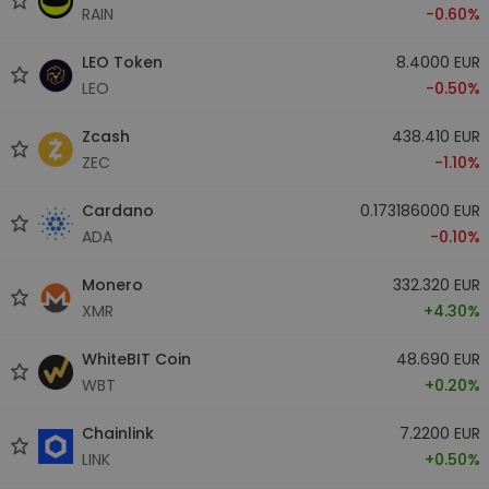
RAIN
-0.60%
LEO Token
8.4000 EUR
LEO
-0.50%
Zcash
438.410 EUR
ZEC
-1.10%
Cardano
0.173186000 EUR
ADA
-0.10%
Monero
332.320 EUR
XMR
+4.30%
WhiteBIT Coin
48.690 EUR
WBT
+0.20%
Chainlink
7.2200 EUR
LINK
+0.50%