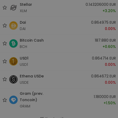
Stellar
0.143206000 EUR
XLM
+3.20%
Dai
0.864975 EUR
DAI
0.00%
Bitcoin Cash
187.880 EUR
BCH
+0.60%
USD1
0.864714 EUR
USD1
0.00%
Ethena USDe
0.864672 EUR
USDE
0.00%
Gram (prev.
1.180000 EUR
Toncoin)
+1.50%
GRAM