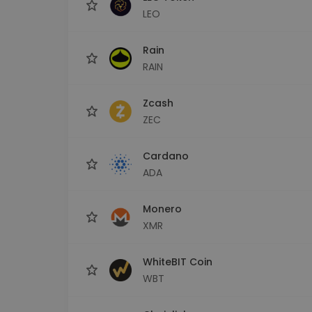
LEO
Rain
RAIN
Zcash
ZEC
Cardano
ADA
Monero
XMR
WhiteBIT Coin
WBT