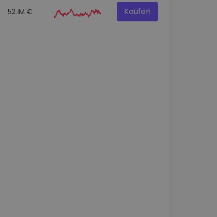
Kaufen
52.1M €