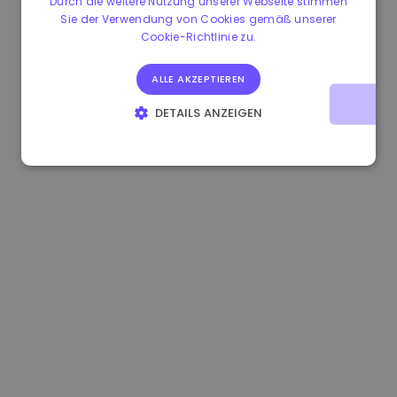
Durch die weitere Nutzung unserer Webseite stimmen
Sie der Verwendung von Cookies gemäß unserer
0.865660 €
0.00%
3.4B €
Cookie-Richtlinie zu.
ALLE AKZEPTIEREN
DETAILS ANZEIGEN
UNBEDINGT ERFORDERLICH
PERFORMANCE
TARGETING
FUNKTIONALITÄT