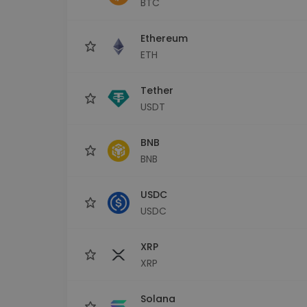
BTC
Investitions-Explorer
Finde deine Krypto-Strategie
Ethereum
ETH
Tether
USDT
BNB
BNB
USDC
USDC
XRP
XRP
Solana