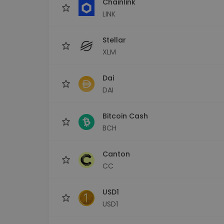
Chainlink
LINK
Stellar
XLM
Dai
DAI
Bitcoin Cash
BCH
Canton
CC
USD1
USD1