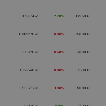
1653.74 €
+2.20%
199.6B €
0.865276 €
0.00%
158.8B €
516.370 €
-0.60%
68.8B €
0.865646 €
0.00%
62.1B €
0.908252 €
-1.90%
56.8B €
64.140 €
+0.10%
37.3B €