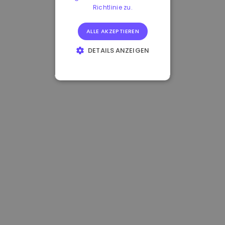
Richtlinie zu.
ALLE AKZEPTIEREN
DETAILS ANZEIGEN
UNBEDINGT
ERFORDERLICH
PERFORMANCE
TARGETING
FUNKTIONALITÄT