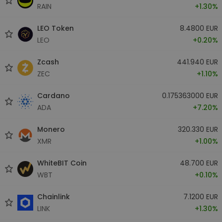
RAIN
+1.30%
LEO Token
8.4800 EUR
LEO
+0.20%
Zcash
441.940 EUR
ZEC
+1.10%
Cardano
0.175363000 EUR
ADA
+7.20%
Monero
320.330 EUR
XMR
+1.00%
WhiteBIT Coin
48.700 EUR
WBT
+0.10%
Chainlink
7.1200 EUR
LINK
+1.30%