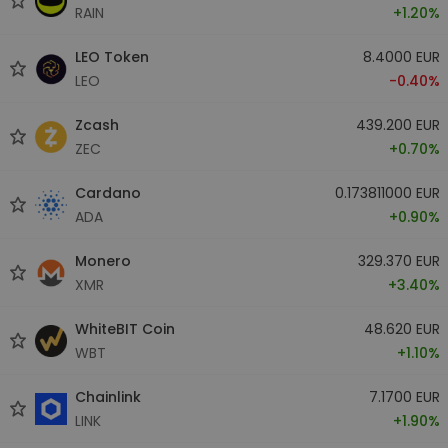
RAIN
+1.20%
LEO Token
8.4000 EUR
LEO
-0.40%
Zcash
439.200 EUR
ZEC
+0.70%
Cardano
0.173811000 EUR
ADA
+0.90%
Monero
329.370 EUR
XMR
+3.40%
WhiteBIT Coin
48.620 EUR
WBT
+1.10%
Chainlink
7.1700 EUR
LINK
+1.90%