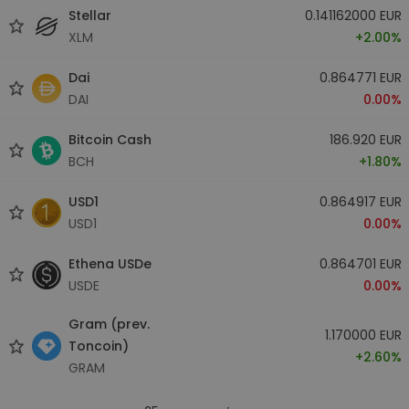
Stellar
0.141162000 EUR
XLM
+2.00%
Dai
0.864771 EUR
DAI
0.00%
Bitcoin Cash
186.920 EUR
BCH
+1.80%
USD1
0.864917 EUR
USD1
0.00%
Ethena USDe
0.864701 EUR
USDE
0.00%
Gram (prev.
1.170000 EUR
Toncoin)
+2.60%
GRAM