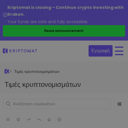
Kriptomat is closing – Continue crypto investing with
Kraken.
Your funds are safe and fully accessible.
Read announcement
Εγγραφή
Τιμές κρυπτονομισμάτων
Τιμές κρυπτονομισμάτων