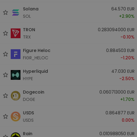
Solana
64.570 EUR
SOL
+2.90%
TRON
0.283094000 EUR
TRX
-0.10%
Figure Heloc
0.884503 EUR
FIGR_HELOC
-1.20%
Hyperliquid
47.030 EUR
HYPE
-2.50%
Dogecoin
0.060713000 EUR
DOGE
+1.70%
USDS
0.864877 EUR
USDS
0.00%
Rain
0.010988050 EUR