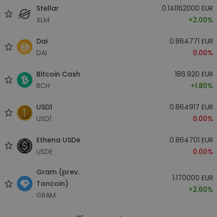
Stellar
0.141162000 EUR
XLM
+2.00%
Dai
0.864771 EUR
DAI
0.00%
Bitcoin Cash
186.920 EUR
BCH
+1.80%
USD1
0.864917 EUR
USD1
0.00%
Ethena USDe
0.864701 EUR
USDE
0.00%
Gram (prev.
1.170000 EUR
Toncoin)
+2.60%
GRAM