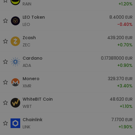
RAIN
+1.20%
LEO Token
8.4000 EUR
LEO
-0.40%
Zcash
439.200 EUR
ZEC
+0.70%
Cardano
0.173811000 EUR
ADA
+0.90%
Monero
329.370 EUR
XMR
+3.40%
WhiteBIT Coin
48.620 EUR
WBT
+1.10%
Chainlink
7.1700 EUR
LINK
+1.90%