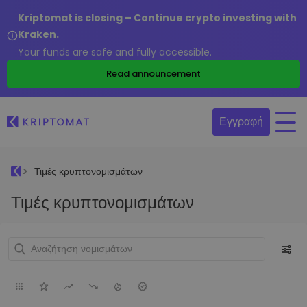
Kriptomat is closing – Continue crypto investing with
Kraken.
Your funds are safe and fully accessible.
Read announcement
Εγγραφή
Τιμές κρυπτονομισμάτων
Τιμές κρυπτονομισμάτων