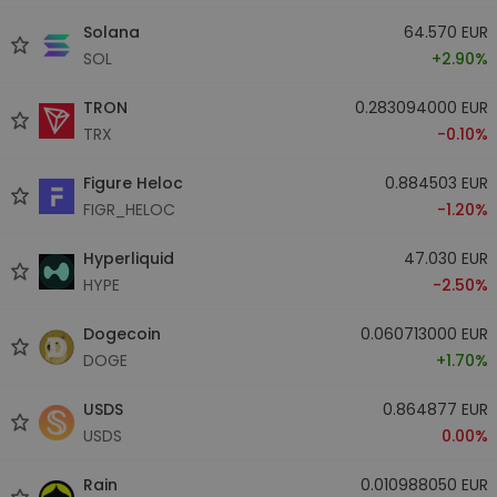
Solana
64.570 EUR
SOL
+2.90%
TRON
0.283094000 EUR
TRX
-0.10%
Figure Heloc
0.884503 EUR
FIGR_HELOC
-1.20%
Hyperliquid
47.030 EUR
HYPE
-2.50%
Dogecoin
0.060713000 EUR
DOGE
+1.70%
USDS
0.864877 EUR
USDS
0.00%
Rain
0.010988050 EUR