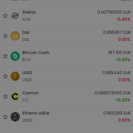
Stellar
0.141796000 EUR
XLM
-0.40%
Dai
0.865657 EUR
DAI
0.00%
Bitcoin Cash
187.100 EUR
BCH
+0.20%
USD1
0.865440 EUR
USD1
0.00%
Canton
0.086676000 EUR
CC
+5.20%
Ethena USDe
0.865289 EUR
USDE
0.00%