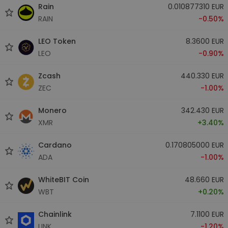
Rain
0.010877310 EUR
RAIN
-0.50%
LEO Token
8.3600 EUR
LEO
-0.90%
Zcash
440.330 EUR
ZEC
-1.00%
Monero
342.430 EUR
XMR
+3.40%
Cardano
0.170805000 EUR
ADA
-1.00%
WhiteBIT Coin
48.660 EUR
WBT
+0.20%
Chainlink
7.1100 EUR
LINK
-1.20%