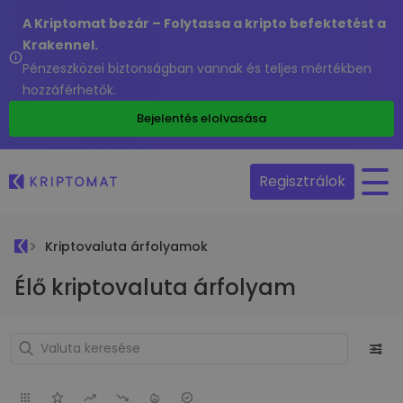
A Kriptomat bezár – Folytassa a kripto befektetést a
Krakennel.
Pénzeszközei biztonságban vannak és teljes mértékben
hozzáférhetők.
Bejelentés elolvasása
Regisztrálok
Kriptovaluta árfolyamok
Élő kriptovaluta árfolyam