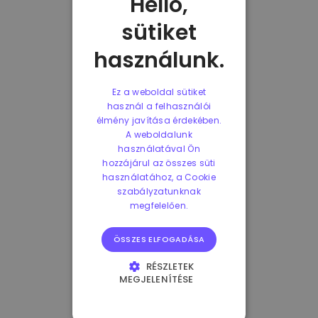
Helló,
sütiket
használunk.
Ez a weboldal sütiket
használ a felhasználói
élmény javítása érdekében.
A weboldalunk
használatával Ön
hozzájárul az összes süti
használatához, a Cookie
szabályzatunknak
megfelelően.
ÖSSZES ELFOGADÁSA
RÉSZLETEK
MEGJELENÍTÉSE
ELENGEDHETETLENÜL
SZÜKSÉGES