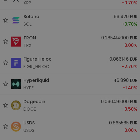
XRP
-0.70%
Solana
66.420 EUR
SOL
+0.70%
TRON
0.285414000 EUR
TRX
0.00%
Figure Heloc
0.866146 EUR
FIGR_HELOC
-2.70%
Hyperliquid
46.890 EUR
HYPE
-1.40%
Dogecoin
0.060491000 EUR
DOGE
-0.50%
USDS
0.865565 EUR
USDS
0.00%