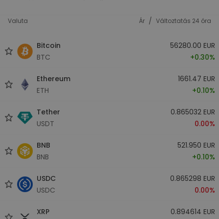
/
Valuta
Ár
Változtatás 24 óra
Bitcoin
56280.00 EUR
BTC
+0.30%
Ethereum
1661.47 EUR
ETH
+0.10%
Tether
0.865032 EUR
USDT
0.00%
BNB
521.950 EUR
BNB
+0.10%
USDC
0.865298 EUR
USDC
0.00%
XRP
0.894614 EUR