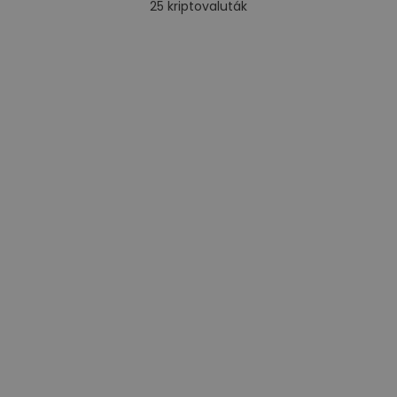
25
kriptovaluták