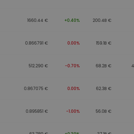
1660.44 €
+0.40%
200.4B €
0.866791 €
0.00%
159.1B €
512.290 €
-0.70%
68.2B €
4
0.867075 €
0.00%
62.3B €
0.895851 €
-1.00%
56.0B €
63.780 €
+0.30%
37.1B €