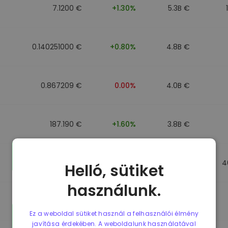
7.1200 €
+1.30%
5.3B €
0.140251000 €
+0.80%
4.8B €
0.867209 €
0.00%
4.0B €
187.190 €
+1.60%
3.8B €
0.867184 €
0.00%
3.5B €
4
Helló, sütiket
használunk.
0.867107 €
0.00%
3.4B €
Ez a weboldal sütiket használ a felhasználói élmény
javítása érdekében. A weboldalunk használatával