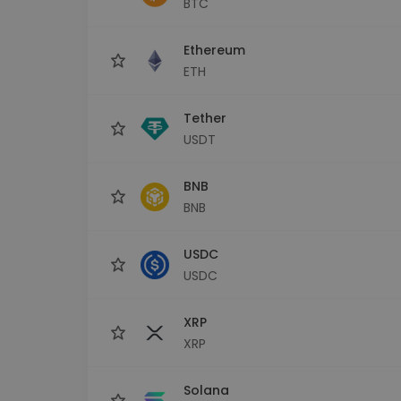
BTC
kriptotárca
Ethereum
ETH
Tether
USDT
BNB
BNB
USDC
USDC
XRP
XRP
Solana