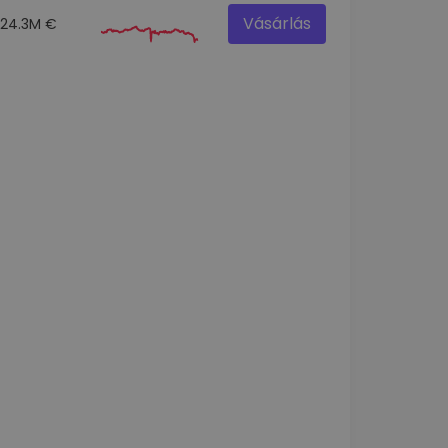
Vásárlás
24.3M €