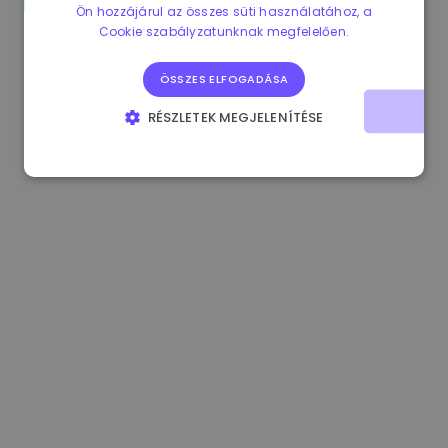
Ön hozzájárul az összes süti használatához, a
1.160000 €
-3.00%
3.2B €
Cookie szabályzatunknak megfelelően.
ÖSSZES ELFOGADÁSA
RÉSZLETEK MEGJELENÍTÉSE
ELENGEDHETETLENÜL SZÜKSÉGES
TELJESÍTMÉNY
CÉLZÁS
FUNKCIONALITÁS