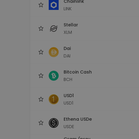
Chainlink
LINK
Stellar
XLM
Dai
DAI
Bitcoin Cash
BCH
USD1
USD1
Ethena USDe
USDE
Gram (prev.