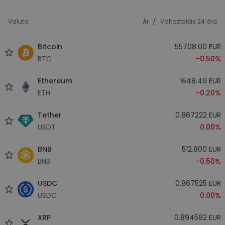
/
Valuta
Ár
Változtatás 24 óra
Bitcoin
55708.00 EUR
BTC
-0.50%
Ethereum
1648.49 EUR
ETH
-0.20%
Tether
0.867222 EUR
USDT
0.00%
BNB
512.800 EUR
BNB
-0.50%
USDC
0.867525 EUR
USDC
0.00%
XRP
0.894582 EUR