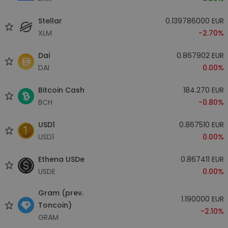
Stellar
0.139786000 EUR
XLM
-2.70%
Dai
0.867902 EUR
DAI
0.00%
Bitcoin Cash
184.270 EUR
BCH
-0.80%
USD1
0.867510 EUR
USD1
0.00%
Ethena USDe
0.867411 EUR
USDE
0.00%
Gram (prev.
1.190000 EUR
Toncoin)
-2.10%
GRAM