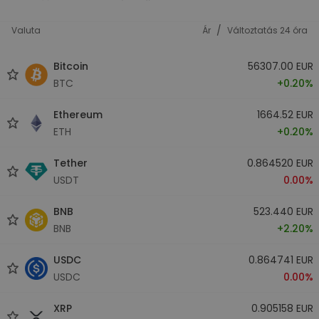
/
Valuta
Ár
Változtatás 24 óra
Bitcoin
56307.00 EUR
BTC
+0.20%
Ethereum
1664.52 EUR
ETH
+0.20%
Tether
0.864520 EUR
USDT
0.00%
BNB
523.440 EUR
BNB
+2.20%
USDC
0.864741 EUR
USDC
0.00%
XRP
0.905158 EUR