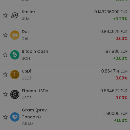
Stellar
0.143206000 EUR
XLM
+3.20%
Dai
0.864975 EUR
DAI
0.00%
Bitcoin Cash
187.880 EUR
BCH
+0.60%
USD1
0.864714 EUR
USD1
0.00%
Ethena USDe
0.864672 EUR
USDE
0.00%
Gram (prev.
1.180000 EUR
Toncoin)
+1.50%
GRAM