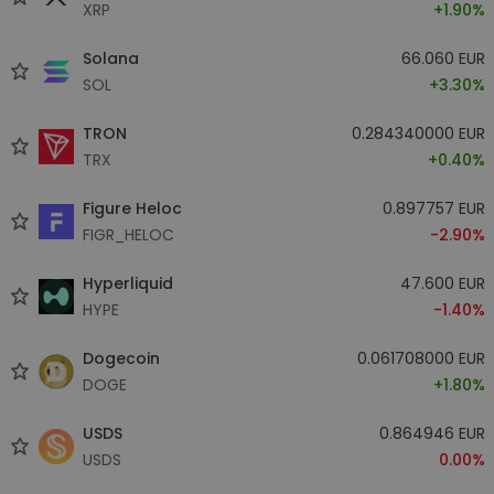
XRP
+1.90%
Solana
66.060 EUR
SOL
+3.30%
TRON
0.284340000 EUR
TRX
+0.40%
Figure Heloc
0.897757 EUR
FIGR_HELOC
-2.90%
Hyperliquid
47.600 EUR
HYPE
-1.40%
Dogecoin
0.061708000 EUR
DOGE
+1.80%
USDS
0.864946 EUR
USDS
0.00%