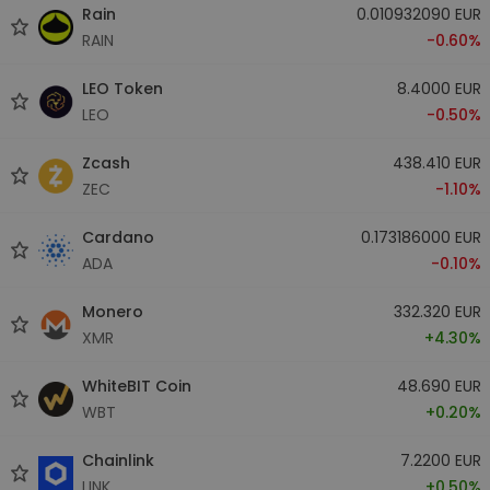
Rain
0.010932090 EUR
RAIN
-0.60%
LEO Token
8.4000 EUR
LEO
-0.50%
Zcash
438.410 EUR
ZEC
-1.10%
Cardano
0.173186000 EUR
ADA
-0.10%
Monero
332.320 EUR
XMR
+4.30%
WhiteBIT Coin
48.690 EUR
WBT
+0.20%
Chainlink
7.2200 EUR
LINK
+0.50%