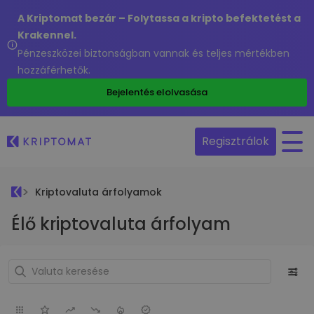
A Kriptomat bezár – Folytassa a kripto befektetést a
Krakennel.
Pénzeszközei biztonságban vannak és teljes mértékben
hozzáférhetők.
Bejelentés elolvasása
Regisztrálok
Kriptovaluta árfolyamok
Élő kriptovaluta árfolyam