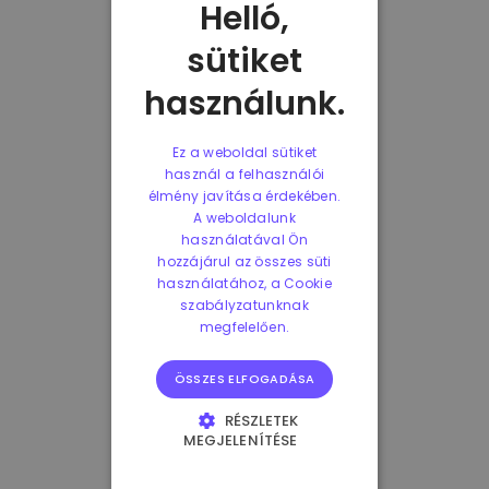
Helló,
sütiket
használunk.
Ez a weboldal sütiket
használ a felhasználói
élmény javítása érdekében.
A weboldalunk
használatával Ön
hozzájárul az összes süti
használatához, a Cookie
szabályzatunknak
megfelelően.
ÖSSZES ELFOGADÁSA
RÉSZLETEK
MEGJELENÍTÉSE
ELENGEDHETETLENÜL