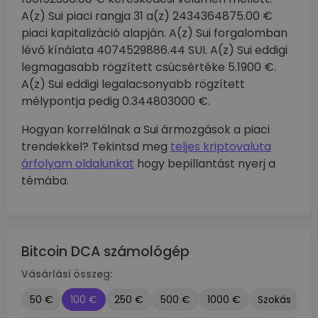
A(z) Sui piaci rangja 31 a(z) 2434364875.00 €
piaci kapitalizáció alapján. A(z) Sui forgalomban
lévő kínálata 4074529886.44 SUI. A(z) Sui eddigi
legmagasabb rögzített csúcsértéke 5.1900 €.
A(z) Sui eddigi legalacsonyabb rögzített
mélypontja pedig 0.344803000 €.
Hogyan korrelálnak a Sui ármozgások a piaci
trendekkel? Tekintsd meg
teljes kriptovaluta
árfolyam oldalunkat
hogy bepillantást nyerj a
témába.
Bitcoin DCA számológép
Vásárlási összeg:
50 €
100 €
250 €
500 €
1000 €
Szokás