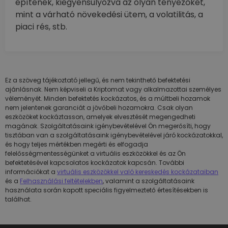
építenek, kiegyensúlyozva az olyan tényezőket,
mint a várható növekedési ütem, a volatilitás, a
piaci rés, stb.
Ez a szöveg tájékoztató jellegű, és nem tekinthető befektetési
ajánlásnak. Nem képviseli a Kriptomat vagy alkalmazottai személyes
véleményét. Minden befektetés kockázatos, és a múltbeli hozamok
nem jelentenek garanciát a jövőbeli hozamokra. Csak olyan
eszközöket kockáztasson, amelyek elvesztését megengedheti
magának. Szolgáltatásaink igénybevételével Ön megerősíti, hogy
tisztában van a szolgáltatásaink igénybevételével járó kockázatokkal,
és hogy teljes mértékben megérti és elfogadja
felelősségmentességünket a virtuális eszközökkel és az Ön
befektetésével kapcsolatos kockázatok kapcsán. További
információkat a
virtuális eszközökkel való kereskedés kockázataiban
és a
Felhasználási feltételekben
, valamint a szolgáltatásaink
használata során kapott speciális figyelmeztető értesítésekben is
találhat.