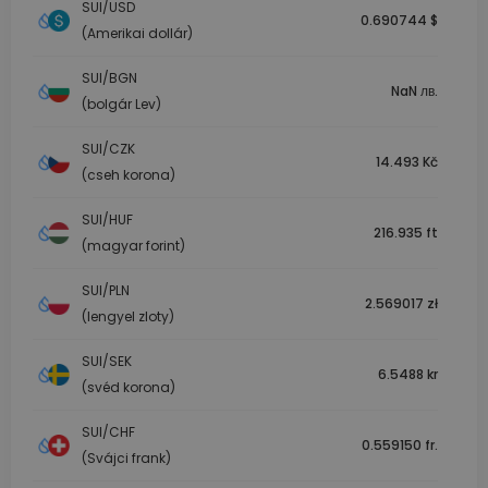
SUI/USD
0.690744 $
(Amerikai dollár)
SUI/BGN
NaN лв.
(bolgár Lev)
SUI/CZK
14.493 Kč
(cseh korona)
SUI/HUF
216.935 ft
(magyar forint)
SUI/PLN
2.569017 zł
(lengyel zloty)
SUI/SEK
6.5488 kr
(svéd korona)
SUI/CHF
0.559150 fr.
(Svájci frank)