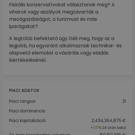
Fiskális konzervatívokat választanak meg? A
viharok vagy aszályok megzavarták a
mezőgazdaságot, a turizmust és más
iparágakat?
A legtöbb befektető úgy ítéli meg, hogy az a
legjobb, ha egyaránt alkalmaznak technikai- és
alapvető elemzést a vásárlás vagy eladás
kiértékelésénél.
PIACI ADATOK
Piaci rangsor
31
Piaci dominancia
Piaci kapitalizáció
2,434,364,875 €
+
1.17%
24 órán belül