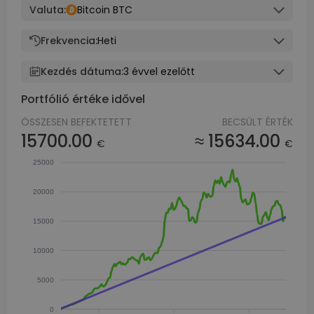
Valuta:
Bitcoin BTC
Frekvencia:
Heti
Kezdés dátuma:
3 évvel ezelőtt
Portfólió értéke idővel
ÖSSZESEN BEFEKTETETT
BECSÜLT ÉRTÉK
15700.00
≈ 15634.00
€
€
25000
20000
15000
10000
5000
0