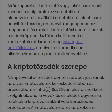
Akár tapasztalt befektető vagy, akár csak most
kezded, mindig emlékezz a befektetés
alapelveire: diverzifikáld a befektetéseidet, csak
annyit fektess be, amennyit megengedhetsz
magadnak, és mielőtt befektetési döntést hozol,
mindenképpen tisztában kell lenned a
kockázatokkal. Ismerd meg
Intelligens
portfólióinkat
, amelyek automatikusan
alkalmazkodnak a piaci körülményekhez.
A kriptotőzsdék szerepe
A kriptovaluta-tőzsdék döntő szerepet játszanak
az olyan kriptovaluták kereskedelmében és
árazásában, mint a(z) Sui. Olyan platformokként
szolgálnak, ahol a vevők és az eladók egymásra
találnak a kriptovalutákkal való kereskedés
érdekében. A kriptovaluták árát az ezeken a