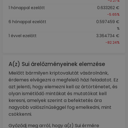
-0.27%
1 hónappal ezelőtt
0.633262 €
-5.65%
6 hónappal ezelőtt
0.597459 €
%
1 évvel ezelőtt
3.364734 €
-82.24%
A(z) Sui árelőzményeinek elemzése
Mielőtt bármilyen kriptovalutát vásárolnánk,
érdemes elvégezni a megfelelő házi feladatot. Ez
azt jelenti, hogy elemezni kell az ártörténetet, és
olyan ismétlődő mintákat és mutatókat kell
keresni, amelyek szerint a befektetés ára
nagyobb valószínűséggel fog emelkedni, mint
csökkenni.
Győződj meg arról, hogy a(z) Sui érmére