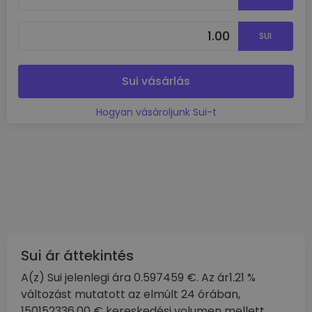
SUI
Sui vásárlás
Hogyan vásároljunk Sui-t
Sui ár áttekintés
A(z) Sui jelenlegi ára 0.597459 €. Az ár1.21 %
változást mutatott az elmúlt 24 órában,
150152336.00 € kereskedési volumen mellett.