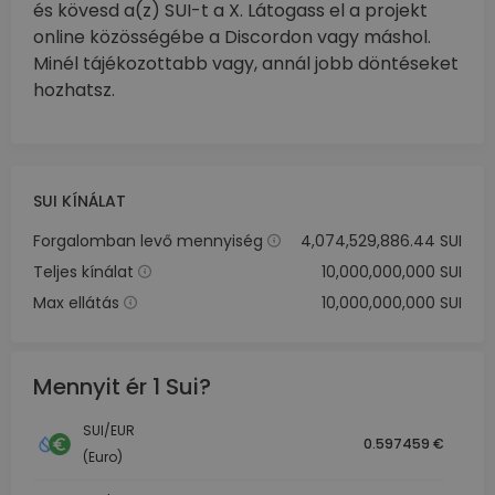
és kövesd a(z) SUI-t a X. Látogass el a projekt
online közösségébe a Discordon vagy máshol.
Minél tájékozottabb vagy, annál jobb döntéseket
hozhatsz.
SUI KÍNÁLAT
Forgalomban levő mennyiség
4,074,529,886.44 SUI
Teljes kínálat
10,000,000,000 SUI
Max ellátás
10,000,000,000 SUI
Mennyit ér 1 Sui?
SUI/EUR
0.597459 €
(Euro)