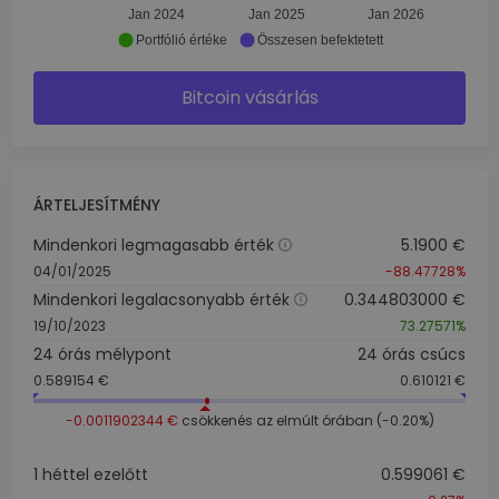
Jan 2024
Jan 2025
Jan 2026
Portfólió értéke
Összesen befektetett
Bitcoin vásárlás
ÁRTELJESÍTMÉNY
Mindenkori legmagasabb érték
5.1900 €
04/01/2025
-88.47728%
Mindenkori legalacsonyabb érték
0.344803000 €
19/10/2023
73.27571%
24 órás mélypont
24 órás csúcs
0.589154 €
0.610121 €
-0.0011902344 €
csökkenés az elmúlt órában (-0.20%)
1 héttel ezelőtt
0.599061 €