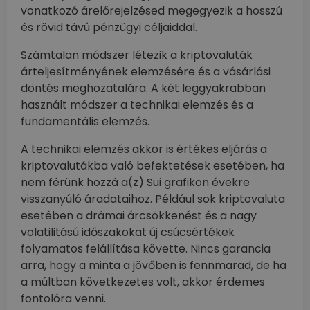
vonatkozó árelőrejelzésed megegyezik a hosszú
és rövid távú pénzügyi céljaiddal.
Számtalan módszer létezik a kriptovaluták
árteljesítményének elemzésére és a vásárlási
döntés meghozatalára. A két leggyakrabban
használt módszer a technikai elemzés és a
fundamentális elemzés.
A technikai elemzés akkor is értékes eljárás a
kriptovalutákba való befektetések esetében, ha
nem férünk hozzá a(z) Sui grafikon évekre
visszanyúló áradataihoz. Például sok kriptovaluta
esetében a drámai árcsökkenést és a nagy
volatilitású időszakokat új csúcsértékek
folyamatos felállítása követte. Nincs garancia
arra, hogy a minta a jövőben is fennmarad, de ha
a múltban következetes volt, akkor érdemes
fontolóra venni.