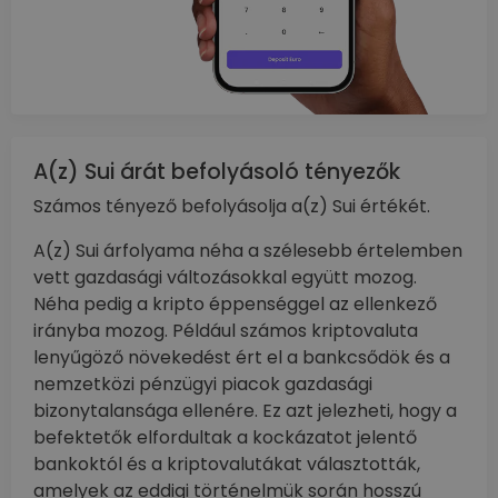
A(z) Sui árát befolyásoló tényezők
Számos tényező befolyásolja a(z) Sui értékét.
A(z) Sui árfolyama néha a szélesebb értelemben
vett gazdasági változásokkal együtt mozog.
Néha pedig a kripto éppenséggel az ellenkező
irányba mozog. Például számos kriptovaluta
lenyűgöző növekedést ért el a bankcsődök és a
nemzetközi pénzügyi piacok gazdasági
bizonytalansága ellenére. Ez azt jelezheti, hogy a
befektetők elfordultak a kockázatot jelentő
bankoktól és a kriptovalutákat választották,
amelyek az eddigi történelmük során hosszú