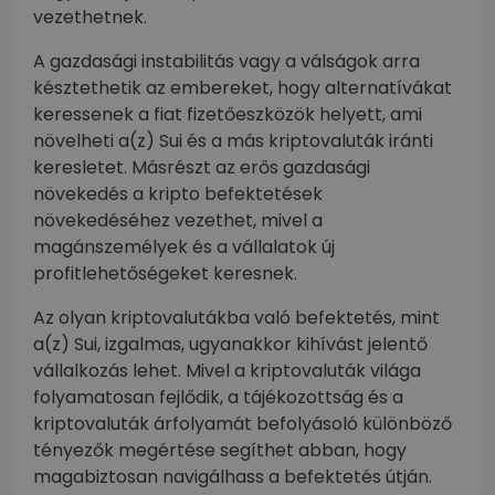
vezethetnek.
A gazdasági instabilitás vagy a válságok arra
késztethetik az embereket, hogy alternatívákat
keressenek a fiat fizetőeszközök helyett, ami
növelheti a(z) Sui és a más kriptovaluták iránti
keresletet. Másrészt az erős gazdasági
növekedés a kripto befektetések
növekedéséhez vezethet, mivel a
magánszemélyek és a vállalatok új
profitlehetőségeket keresnek.
Az olyan kriptovalutákba való befektetés, mint
a(z) Sui, izgalmas, ugyanakkor kihívást jelentő
vállalkozás lehet. Mivel a kriptovaluták világa
folyamatosan fejlődik, a tájékozottság és a
kriptovaluták árfolyamát befolyásoló különböző
tényezők megértése segíthet abban, hogy
magabiztosan navigálhass a befektetés útján.