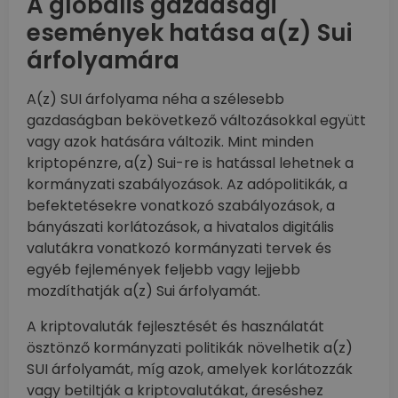
A globális gazdasági
események hatása a(z) Sui
árfolyamára
A(z) SUI árfolyama néha a szélesebb
gazdaságban bekövetkező változásokkal együtt
vagy azok hatására változik. Mint minden
kriptopénzre, a(z) Sui-re is hatással lehetnek a
kormányzati szabályozások. Az adópolitikák, a
befektetésekre vonatkozó szabályozások, a
bányászati korlátozások, a hivatalos digitális
valutákra vonatkozó kormányzati tervek és
egyéb fejlemények feljebb vagy lejjebb
mozdíthatják a(z) Sui árfolyamát.
A kriptovaluták fejlesztését és használatát
ösztönző kormányzati politikák növelhetik a(z)
SUI árfolyamát, míg azok, amelyek korlátozzák
vagy betiltják a kriptovalutákat, áreséshez