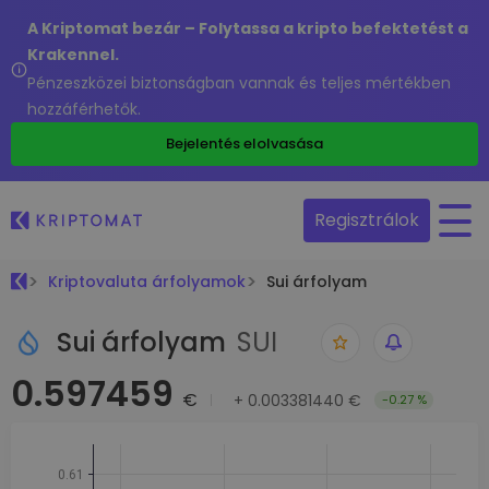
A Kriptomat bezár – Folytassa a kripto befektetést a
Krakennel.
Pénzeszközei biztonságban vannak és teljes mértékben
hozzáférhetők.
Bejelentés elolvasása
Regisztrálok
Kriptovaluta árfolyamok
Sui árfolyam
Sui árfolyam
SUI
0.597459
€
+
0.003381440 €
-0.27 %