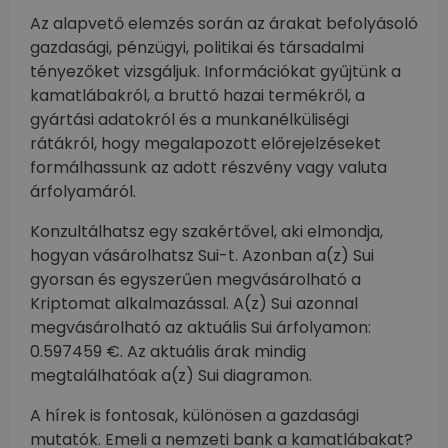
Az alapvető elemzés során az árakat befolyásoló
gazdasági, pénzügyi, politikai és társadalmi
tényezőket vizsgáljuk. Információkat gyűjtünk a
kamatlábakról, a bruttó hazai termékről, a
gyártási adatokról és a munkanélküliségi
rátákról, hogy megalapozott előrejelzéseket
formálhassunk az adott részvény vagy valuta
árfolyamáról.
Konzultálhatsz egy szakértővel, aki elmondja,
hogyan vásárolhatsz Sui-t. Azonban a(z) Sui
gyorsan és egyszerűen megvásárolható a
Kriptomat alkalmazással. A(z) Sui azonnal
megvásárolható az aktuális Sui árfolyamon:
0.597459 €. Az aktuális árak mindig
megtalálhatóak a(z) Sui diagramon.
A hírek is fontosak, különösen a gazdasági
mutatók. Emeli a nemzeti bank a kamatlábakat?