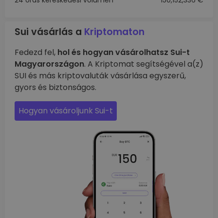
24 órás kereskedési volumen
150,152,336 €
Sui vásárlás a
Kriptomaton
Fedezd fel,
hol és hogyan vásárolhatsz Sui-t
Magyarországon
. A Kriptomat segítségével a(z)
SUI és más kriptovaluták vásárlása egyszerű,
gyors és biztonságos.
Hogyan vásároljunk Sui-t