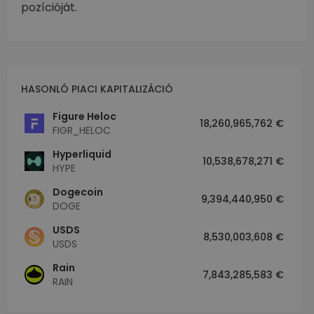
pozícióját.
HASONLÓ PIACI KAPITALIZÁCIÓ
Figure Heloc
18,260,965,762 €
FIGR_HELOC
Hyperliquid
10,538,678,271 €
HYPE
Dogecoin
9,394,440,950 €
DOGE
USDS
8,530,003,608 €
USDS
Rain
7,843,285,583 €
RAIN