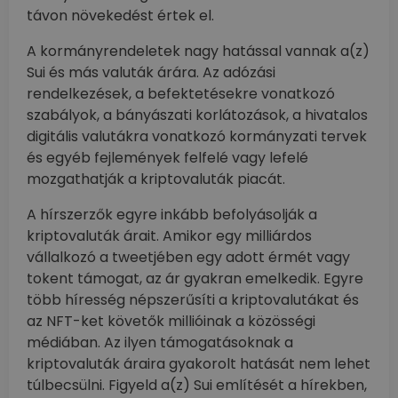
távon növekedést értek el.
A kormányrendeletek nagy hatással vannak a(z)
Sui és más valuták árára. Az adózási
rendelkezések, a befektetésekre vonatkozó
szabályok, a bányászati korlátozások, a hivatalos
digitális valutákra vonatkozó kormányzati tervek
és egyéb fejlemények felfelé vagy lefelé
mozgathatják a kriptovaluták piacát.
A hírszerzők egyre inkább befolyásolják a
kriptovaluták árait. Amikor egy milliárdos
vállalkozó a tweetjében egy adott érmét vagy
tokent támogat, az ár gyakran emelkedik. Egyre
több híresség népszerűsíti a kriptovalutákat és
az NFT-ket követők millióinak a közösségi
médiában. Az ilyen támogatásoknak a
kriptovaluták áraira gyakorolt hatását nem lehet
túlbecsülni. Figyeld a(z) Sui említését a hírekben,