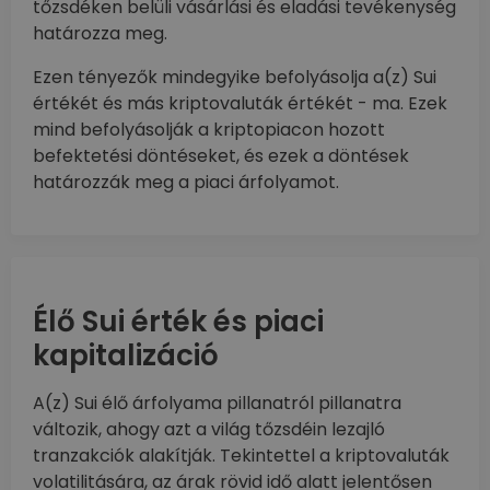
tőzsdéken belüli vásárlási és eladási tevékenység
határozza meg.
Ezen tényezők mindegyike befolyásolja a(z) Sui
értékét és más kriptovaluták értékét - ma. Ezek
mind befolyásolják a kriptopiacon hozott
befektetési döntéseket, és ezek a döntések
határozzák meg a piaci árfolyamot.
Élő Sui érték és piaci
kapitalizáció
A(z) Sui élő árfolyama pillanatról pillanatra
változik, ahogy azt a világ tőzsdéin lezajló
tranzakciók alakítják. Tekintettel a kriptovaluták
volatilitására, az árak rövid idő alatt jelentősen