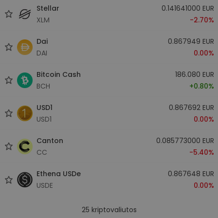
Stellar
0.141641000 EUR
XLM
-2.70%
Dai
0.867949 EUR
DAI
0.00%
Bitcoin Cash
186.080 EUR
BCH
+0.80%
USD1
0.867692 EUR
USD1
0.00%
Canton
0.085773000 EUR
CC
-5.40%
Ethena USDe
0.867648 EUR
USDE
0.00%
25
kriptovaliutos