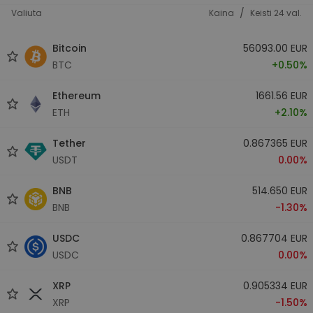
/
Valiuta
Kaina
Keisti 24 val.
Bitcoin
56093.00 EUR
BTC
+0.50%
Ethereum
1661.56 EUR
ETH
+2.10%
Tether
0.867365 EUR
USDT
0.00%
BNB
514.650 EUR
BNB
-1.30%
USDC
0.867704 EUR
USDC
0.00%
XRP
0.905334 EUR
XRP
-1.50%