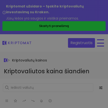
Kriptomat užsidaro – tęskite kriptovaliutų
investavimą su Kraken.
Jūsų lėšos yra saugios ir visiškai prieinamos.
Skaityti pranešimą
Registruotis
Kriptovaliutų kainos
Kriptovaliutos kaina šiandien