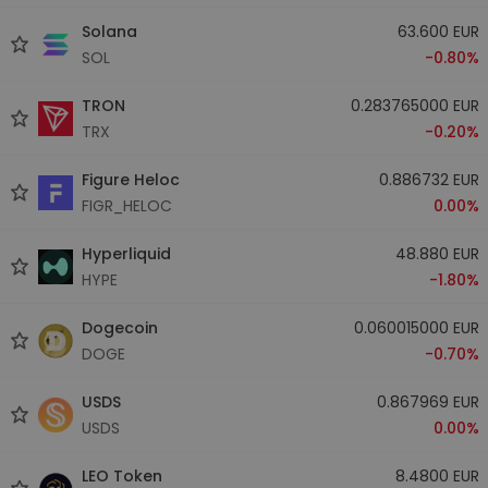
Solana
63.600 EUR
SOL
-0.80%
TRON
0.283765000 EUR
TRX
-0.20%
Figure Heloc
0.886732 EUR
FIGR_HELOC
0.00%
Hyperliquid
48.880 EUR
HYPE
-1.80%
Dogecoin
0.060015000 EUR
DOGE
-0.70%
USDS
0.867969 EUR
USDS
0.00%
LEO Token
8.4800 EUR