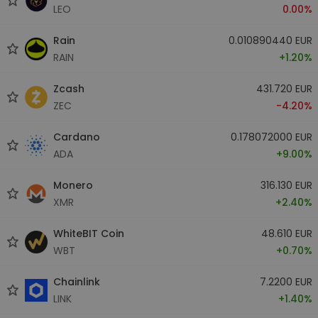
LEO
0.00%
Rain
0.010890440 EUR
RAIN
+1.20%
Zcash
431.720 EUR
ZEC
-4.20%
Cardano
0.178072000 EUR
ADA
+9.00%
Monero
316.130 EUR
XMR
+2.40%
WhiteBIT Coin
48.610 EUR
WBT
+0.70%
Chainlink
7.2200 EUR
LINK
+1.40%