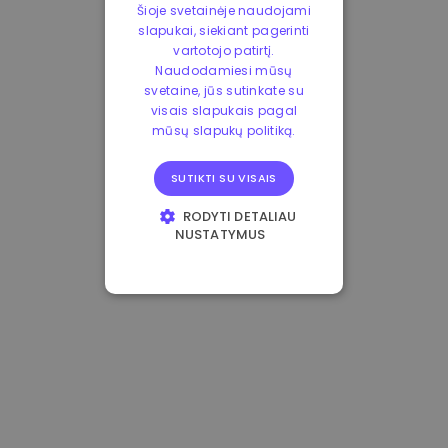
Šioje svetainėje naudojami
slapukai, siekiant pagerinti
vartotojo patirtį.
Naudodamiesi mūsų
svetaine, jūs sutinkate su
visais slapukais pagal
mūsų slapukų politiką.
SUTIKTI SU VISAIS
RODYTI DETALIAU
NUSTATYMUS
BŪTINIEJI
VEIKIMĄ GERINANTYS
TIKSLINIAI
FUNKCINIAI