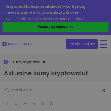
Kriptomat kończy działalność – kontynuuj
inwestowanie w kryptowaluty z Kraken.
Twoje środki są bezpieczne i w pełni dostępne.
Przeczytaj ogłoszenie
Zarejestruj się
Kursy kryptowalut
Aktualne kursy kryptowalut