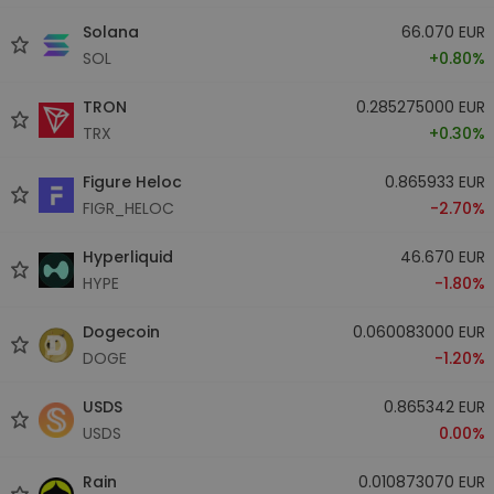
Solana
66.070 EUR
SOL
+0.80%
TRON
0.285275000 EUR
TRX
+0.30%
Figure Heloc
0.865933 EUR
FIGR_HELOC
-2.70%
Hyperliquid
46.670 EUR
HYPE
-1.80%
Dogecoin
0.060083000 EUR
DOGE
-1.20%
USDS
0.865342 EUR
USDS
0.00%
Rain
0.010873070 EUR