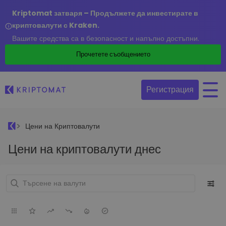
Kriptomat затваря – Продължете да инвестирате в
криптовалути с Kraken.
Вашите средства са в безопасност и напълно достъпни.
Прочетете съобщението
Регистрация
Цени на Криптовалути
Цени на криптовалути днес