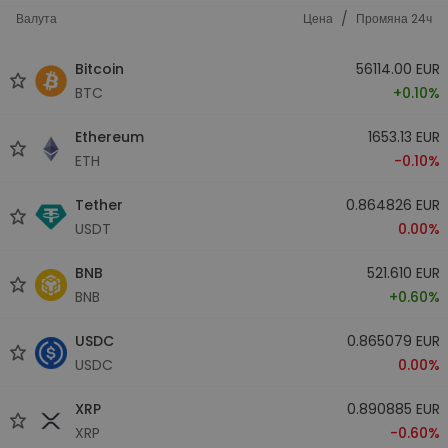
/
Валута
Цена
Промяна 24ч
Bitcoin
56114.00 EUR
BTC
+0.10%
Ethereum
1653.13 EUR
ETH
-0.10%
Tether
0.864826 EUR
USDT
0.00%
BNB
521.610 EUR
BNB
+0.60%
USDC
0.865079 EUR
USDC
0.00%
XRP
0.890885 EUR
XRP
-0.60%