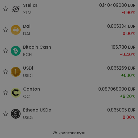
Stellar
0.140409000 EUR
XLM
-1.90%
Dai
0.865334 EUR
DAI
0.00%
Bitcoin Cash
185.730 EUR
BCH
-0.40%
USD1
0.865269 EUR
USD1
+0.10%
Canton
0.087068000 EUR
CC
+6.20%
Ethena USDe
0.865095 EUR
USDE
0.00%
25
криптовалути