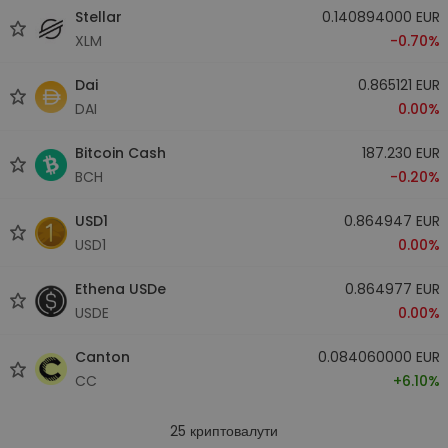
Stellar
0.140894000 EUR
XLM
-0.70%
Dai
0.865121 EUR
DAI
0.00%
Bitcoin Cash
187.230 EUR
BCH
-0.20%
USD1
0.864947 EUR
USD1
0.00%
Ethena USDe
0.864977 EUR
USDE
0.00%
Canton
0.084060000 EUR
CC
+6.10%
25
криптовалути