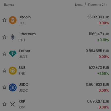
/
Валута
Цена
Промяна 24ч
Bitcoin
56192.00 EUR
BTC
0.00%
Ethereum
1660.47 EUR
ETH
+0.10%
Tether
0.864685 EUR
USDT
0.00%
BNB
522.370 EUR
BNB
+1.60%
USDC
0.864923 EUR
USDC
0.00%
XRP
0.896217 EUR
XRP
0.00%