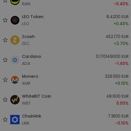
RAIN
-0.40%
LEO Token
8.4200 EUR
LEO
+0.40%
Zcash
452.170 EUR
ZEC
+3.70%
Cardano
0.170149000 EUR
ADA
-1.40%
Monero
329.550 EUR
XMR
+0.10%
WhiteBIT Coin
48.600 EUR
WBT
0.00%
Chainlink
7.1800 EUR
LINK
-0.10%