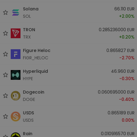
Solana
66.110 EUR
SOL
+2.00%
TRON
0.285236000 EUR
TRX
+0.20%
Figure Heloc
0.865827 EUR
FIGR_HELOC
-2.70%
Hyperliquid
46.960 EUR
HYPE
-0.30%
Dogecoin
0.060695000 EUR
DOGE
-0.40%
USDS
0.865189 EUR
USDS
0.00%
Rain
0.010916570 EUR