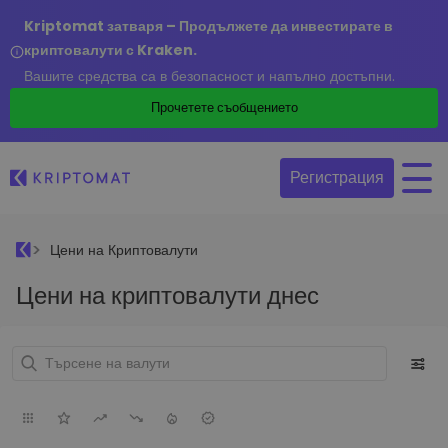
Kriptomat затваря – Продължете да инвестирате в
криптовалути с Kraken.
Вашите средства са в безопасност и напълно достъпни.
Прочетете съобщението
Регистрация
Цени на Криптовалути
Цени на криптовалути днес