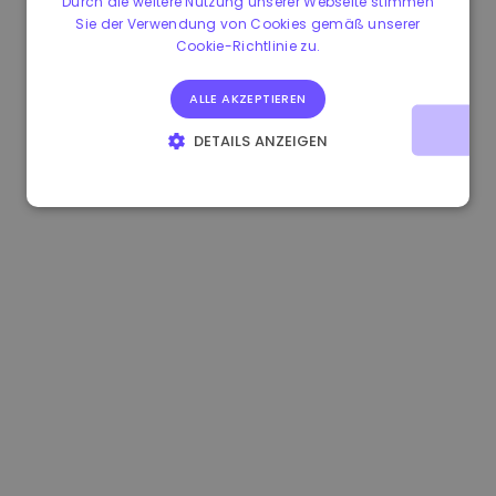
Durch die weitere Nutzung unserer Webseite stimmen
Sie der Verwendung von Cookies gemäß unserer
1.170000 €
-1.80%
3.2B €
Cookie-Richtlinie zu.
ALLE AKZEPTIEREN
DETAILS ANZEIGEN
UNBEDINGT ERFORDERLICH
PERFORMANCE
TARGETING
FUNKTIONALITÄT