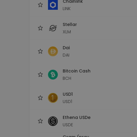
Chainlink
LINK
Stellar
XLM
Dai
DAI
Bitcoin Cash
BCH
USD1
USD1
Ethena USDe
USDE
Gram (prev.