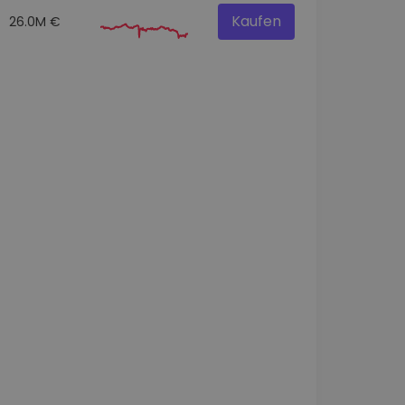
Kaufen
26.0M €