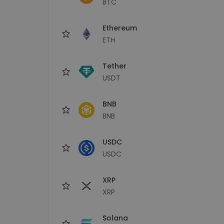
BTC
Investitions-Explorer
Finde deine Krypto-Strategie
Ethereum
ETH
Tether
USDT
BNB
BNB
USDC
USDC
XRP
XRP
Solana