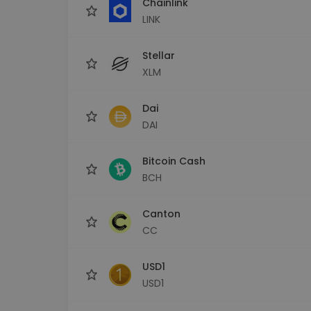
Chainlink
LINK
Stellar
XLM
Dai
DAI
Bitcoin Cash
BCH
Canton
CC
USD1
USD1