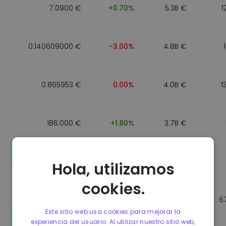
7.0900 €
+0.70%
5.3B €
1
0.140609000 €
-3.00%
4.8B €
0.865953 €
0.00%
4.0B €
1
186.000 €
+1.80%
3.7B €
0.088043000 €
-6.40%
3.5B €
Hola, utilizamos
cookies.
0.865623 €
0.00%
3.5B €
6
Este sitio web usa cookies para mejorar la
experiencia del usuario. Al utilizar nuestro sitio web,