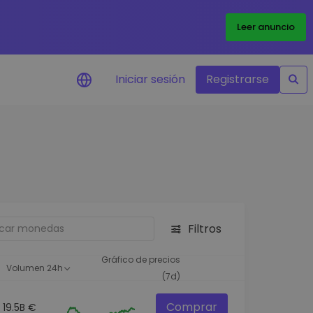
Leer anuncio
Iniciar sesión
Registrarse
ertas de precios
tualizaciones de precios a
empo real para tus tokens
voritos
plorar activos
scubre oportunidades de
Filtros
versión
álisis de cartera
Gráfico de precios
Volumen 24h
rspectiva inteligente para un
(7d)
ndimiento óptimo
Comprar
19.5B €