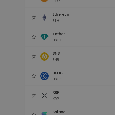
BTC
Monedero Kripto
Un monedero de cr
seguro y sencillo
Ethereum
Explorador de inv
ETH
Encuentra tu estrateg
Tether
USDT
BNB
BNB
USDC
USDC
XRP
XRP
Solana