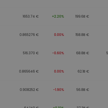
mat
iptomonedas
1653.74 €
+2.20%
199.6B €
ersiones
ia cripto
0.865276 €
0.00%
158.8B €
516.370 €
-0.60%
68.8B €
0.865646 €
0.00%
62.1B €
0.908252 €
-1.90%
56.8B €
64.140 €
+0.10%
37.3B €