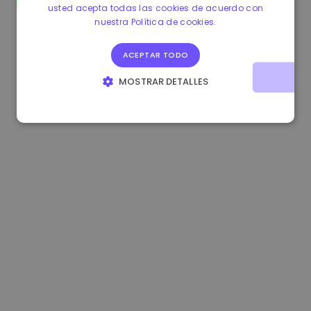
usted acepta todas las cookies de acuerdo con
0.865660 €
0.00%
3.4B €
nuestra Política de cookies.
ACEPTAR TODO
MOSTRAR DETALLES
COOKIES ESTRICTAMENTE NECESARIAS
COOKIES DE RENDIMIENTO
COOKIES DE PREFERENCIAS
COOKIES DE FUNCIONALIDAD