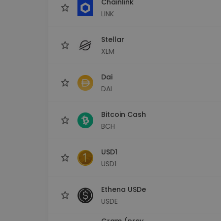
Chainlink
LINK
Stellar
XLM
Dai
DAI
Bitcoin Cash
BCH
USD1
USD1
Ethena USDe
USDE
Gram (prev.