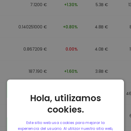
7.1200 €
+1.30%
5.3B €
1
0.140251000 €
+0.80%
4.8B €
0.867209 €
0.00%
4.0B €
187.190 €
+1.60%
3.8B €
0.867184 €
0.00%
3.5B €
4
Hola, utilizamos
cookies.
0.867107 €
0.00%
3.4B €
Este sitio web usa cookies para mejorar la
experiencia del usuario. Al utilizar nuestro sitio web,