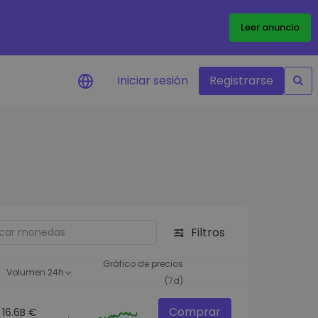
Leer anuncio
Iniciar sesión
Registrarse
ertas de precios
tualizaciones de precios a
empo real para tus tokens
voritos
plorar activos
scubre oportunidades de
Filtros
versión
álisis de cartera
Gráfico de precios
Volumen 24h
rspectiva inteligente para un
(7d)
ndimiento óptimo
Comprar
16.6B €