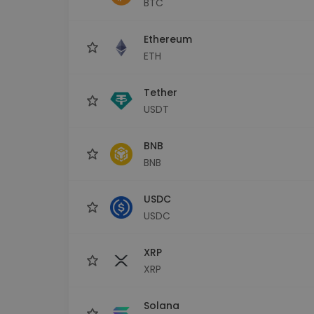
BTC
Monedero Kripto
Un monedero de cr
seguro y sencillo
Ethereum
Explorador de inv
ETH
Encuentra tu estrateg
Tether
USDT
BNB
BNB
USDC
USDC
XRP
XRP
Solana