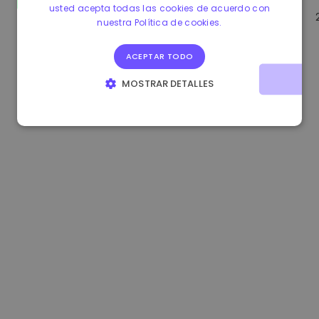
usted acepta todas las cookies de acuerdo con
1.160000 €
-3.00%
3.2B €
nuestra Política de cookies.
ACEPTAR TODO
MOSTRAR DETALLES
COOKIES ESTRICTAMENTE NECESARIAS
COOKIES DE RENDIMIENTO
COOKIES DE PREFERENCIAS
COOKIES DE FUNCIONALIDAD