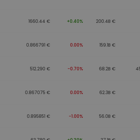
mat
iptomonedas
1660.44 €
+0.40%
200.4B €
ersiones
ia cripto
0.866791 €
0.00%
159.1B €
512.290 €
-0.70%
68.2B €
4
0.867075 €
0.00%
62.3B €
0.895851 €
-1.00%
56.0B €
63.780 €
+0.30%
37.1B €