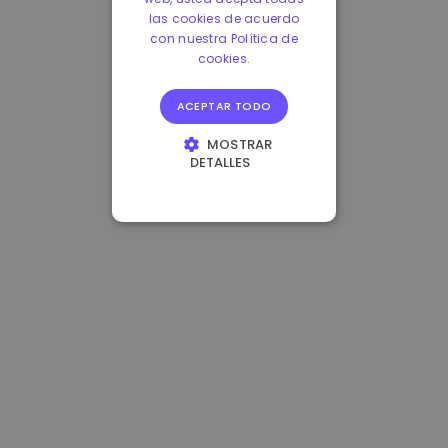
las cookies de acuerdo
con nuestra Política de
cookies.
ACEPTAR TODO
MOSTRAR
DETALLES
COOKIES
ESTRICTAMENTE
NECESARIAS
COOKIES DE
RENDIMIENTO
COOKIES DE
PREFERENCIAS
COOKIES DE
FUNCIONALIDAD