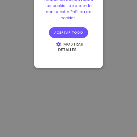
las cookies de acuerdo
con nuestra Política de
cookies.
ACEPTAR TODO
MOSTRAR
DETALLES
COOKIES
ESTRICTAMENTE
NECESARIAS
COOKIES DE
RENDIMIENTO
COOKIES DE
PREFERENCIAS
COOKIES DE
FUNCIONALIDAD